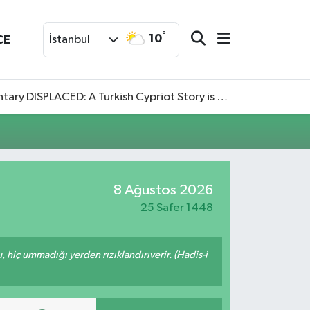
°
10
CE
İstanbul
SPLACED: A Turkish Cypriot Story is now available to watch
8 Ağustos 2026
25 Safer 1448
u, hiç ummadığı yerden rızıklandırıverir. (Hadis-i