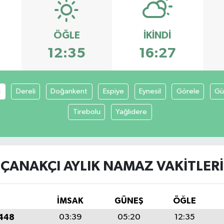
ÖĞLE
İKINDI
12:35
16:27
ı
Dereli
Doğankent
Espiye
Eynesil
Görele
Gü
Tirebolu
Yağlıdere
ÇANAKÇI AYLIK NAMAZ VAKITLERI
İMSAK
GÜNEŞ
ÖĞLE
1448
03:39
05:20
12:35