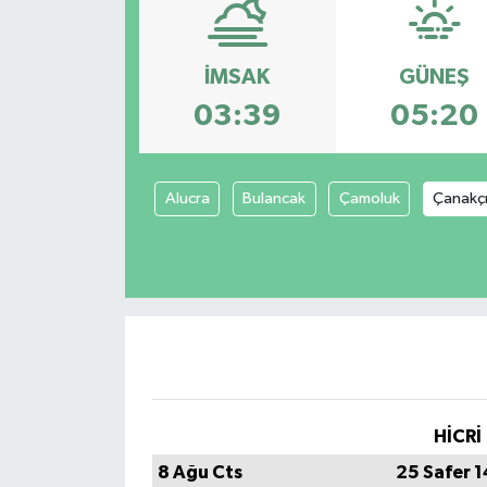
İMSAK
GÜNEŞ
03:39
05:20
Alucra
Bulancak
Çamoluk
Çanakç
HİCRİ
8 Ağu Cts
25 Safer 