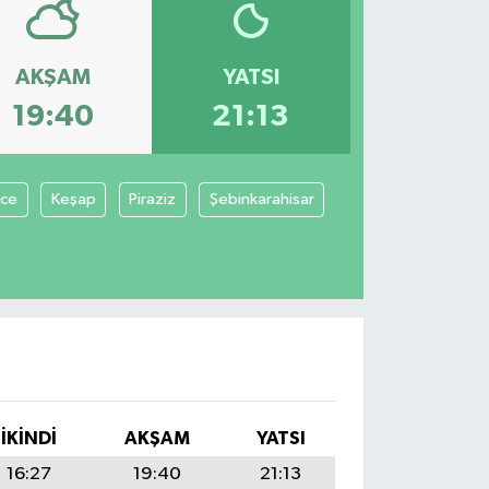
AKŞAM
YATSI
19:40
21:13
ce
Keşap
Piraziz
Şebinkarahisar
İKINDI
AKŞAM
YATSI
16:27
19:40
21:13