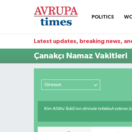
POLITICS
WO
Nöbetçi Eczaneler
Hava Durumu
Latest updates, breaking news, and
Namaz Vakitleri
Çanakçı Namaz Vakitleri
Trafik Durumu
Süper Lig Puan Durumu ve Fikstür
Giresun
Tüm Manşetler
Kim Allâhü Teâlâ’nın dininde tefakkuh ederse (dîn
Son Dakika Haberleri
Haber Arşivi