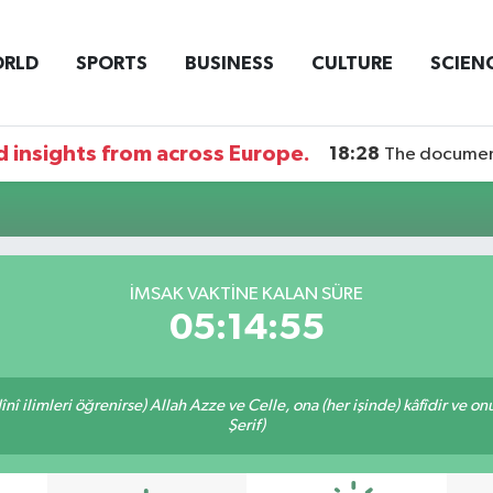
RLD
SPORTS
BUSINESS
CULTURE
SCIEN
 insights from across Europe.
18:28
The documentary DI
İMSAK VAKTİNE KALAN SÜRE
05:14:55
î ilimleri öğrenirse) Allah Azze ve Celle, ona (her işinde) kâfîdir ve on
Şerif)