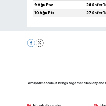
9 Ağu Paz
26 Safer 
10 Ağu Pts
27 Safer 
avrupatimescom, It brings together simplicity and
Nöbetçi Eczaneler
Ha