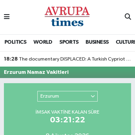
Nöbetçi Eczaneler
Hava Durumu
POLITICS
WORLD
SPORTS
BUSINESS
CULTUR
Namaz Vakitleri
18:28
The documentary DISPLACED: A Turkish Cypriot Story is now available to watch
Trafik Durumu
Erzurum Namaz Vakitleri
Süper Lig Puan Durumu ve Fikstür
Erzurum
Tüm Manşetler
İMSAK VAKTİNE KALAN SÜRE
Son Dakika Haberleri
03:21:22
Haber Arşivi