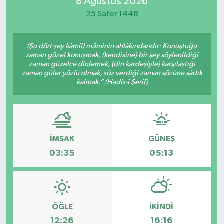
8 Ağustos 2026
25 Safer 1448
(Şu dört şey kâmil) müminin ahlâkındandır: Konuştuğu
zaman güzel konuşmak, (kendisine) bir şey söylenildiği
zaman güzelce dinlemek, (din kardeşiyle) karşılaştığı
zaman güler yüzlü olmak, söz verdiği zaman sözüne sâdık
kalmak.” (Hadis-i Şerif)
İMSAK
GÜNEŞ
03:35
05:13
ÖĞLE
İKINDI
12:26
16:16