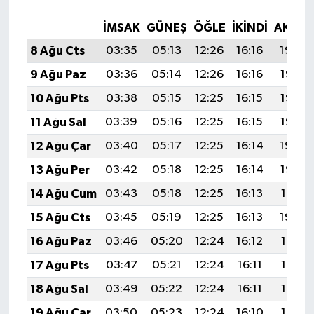
İMSAK
GÜNEŞ
ÖĞLE
İKINDI
AKŞA
8 Ağu Cts
03:35
05:13
12:26
16:16
19:29
9 Ağu Paz
03:36
05:14
12:26
16:16
19:27
10 Ağu Pts
03:38
05:15
12:25
16:15
19:26
11 Ağu Sal
03:39
05:16
12:25
16:15
19:25
12 Ağu Çar
03:40
05:17
12:25
16:14
19:24
13 Ağu Per
03:42
05:18
12:25
16:14
19:22
14 Ağu Cum
03:43
05:18
12:25
16:13
19:21
15 Ağu Cts
03:45
05:19
12:25
16:13
19:20
16 Ağu Paz
03:46
05:20
12:24
16:12
19:18
17 Ağu Pts
03:47
05:21
12:24
16:11
19:17
18 Ağu Sal
03:49
05:22
12:24
16:11
19:16
19 Ağu Çar
03:50
05:23
12:24
16:10
19:14