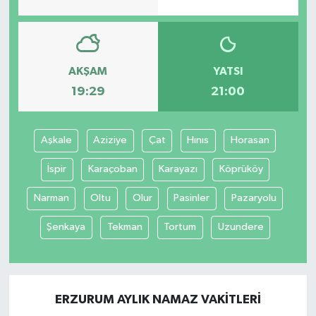
AKŞAM
YATSI
19:29
21:00
Aşkale
Aziziye
Çat
Hınıs
Horasan
İspir
Karaçoban
Karayazı
Köprüköy
Narman
Oltu
Olur
Pasinler
Pazaryolu
Şenkaya
Tekman
Tortum
Uzundere
ERZURUM AYLIK NAMAZ VAKITLERI