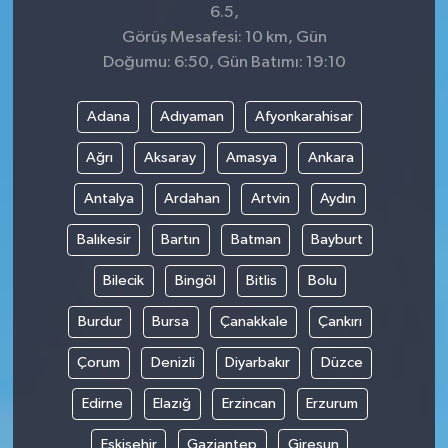
6.5,
Görüş Mesafesi: 10 km, Gün
Doğumu: 6:50, Gün Batımı: 19:10
Adana
Adıyaman
Afyonkarahisar
Ağrı
Aksaray
Amasya
Ankara
Antalya
Ardahan
Artvin
Aydın
Balıkesir
Bartın
Batman
Bayburt
Bilecik
Bingöl
Bitlis
Bolu
Burdur
Bursa
Çanakkale
Çankırı
Çorum
Denizli
Diyarbakır
Düzce
Edirne
Elazığ
Erzincan
Erzurum
Eskişehir
Gaziantep
Giresun