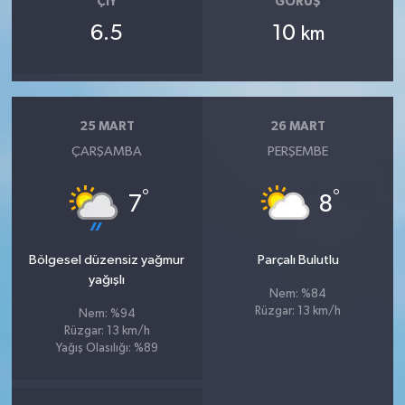
ÇIY
GÖRÜŞ
6.5
10
km
25 MART
26 MART
ÇARŞAMBA
PERŞEMBE
°
°
7
8
Bölgesel düzensiz yağmur
Parçalı Bulutlu
yağışlı
Nem: %84
Rüzgar: 13 km/h
Nem: %94
Rüzgar: 13 km/h
Yağış Olasılığı: %89