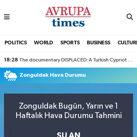
Nöbetçi Eczaneler
Hava Durumu
POLITICS
WORLD
SPORTS
BUSINESS
CULTUR
Namaz Vakitleri
18:28
The documentary DISPLACED: A Turkish Cypriot Story is now available to watch
Trafik Durumu
Zonguldak Hava Durumu
Süper Lig Puan Durumu ve Fikstür
Tüm Manşetler
Zonguldak Bugün, Yarın ve 1
Haftalık Hava Durumu Tahmini
Son Dakika Haberleri
Haber Arşivi
ŞU AN