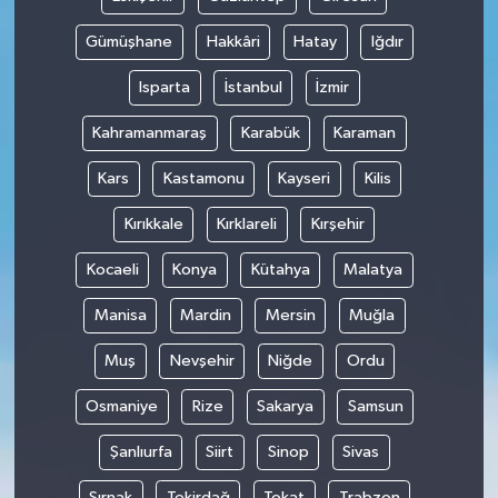
Gümüşhane
Hakkâri
Hatay
Iğdır
Isparta
İstanbul
İzmir
Kahramanmaraş
Karabük
Karaman
Kars
Kastamonu
Kayseri
Kilis
Kırıkkale
Kırklareli
Kırşehir
Kocaeli
Konya
Kütahya
Malatya
Manisa
Mardin
Mersin
Muğla
Muş
Nevşehir
Niğde
Ordu
Osmaniye
Rize
Sakarya
Samsun
Şanlıurfa
Siirt
Sinop
Sivas
Şırnak
Tekirdağ
Tokat
Trabzon