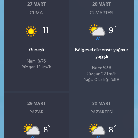
27 MART
28 MART
CUMA
CUMARTESI
°
°
11
9
Güneşli
Bölgesel düzensiz yağmur
yağışlı
Nem: %76
Rüzgar: 13 km/h
Nem: %86
Rüzgar: 22 km/h
Yağış Olasılığı: %89
29 MART
30 MART
PAZAR
PAZARTESI
°
°
8
8