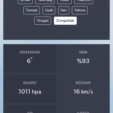
Tunceli
Uşak
Van
Yalova
Yozgat
Zonguldak
HISSEDILEN
NEM
°
6
%93
BASINÇ
RÜZGAR
1011
16
hpa
km/s