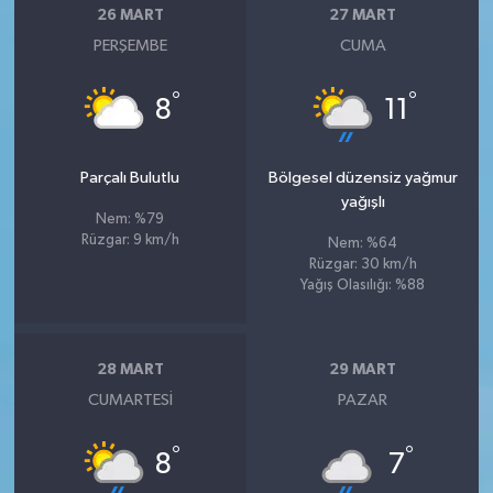
26 MART
27 MART
PERŞEMBE
CUMA
°
°
8
11
Parçalı Bulutlu
Bölgesel düzensiz yağmur
yağışlı
Nem: %79
Rüzgar: 9 km/h
Nem: %64
Rüzgar: 30 km/h
Yağış Olasılığı: %88
28 MART
29 MART
CUMARTESI
PAZAR
°
°
8
7