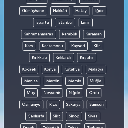
Gümüşhane
Hakkâri
Hatay
Iğdır
Isparta
İstanbul
İzmir
Kahramanmaraş
Karabük
Karaman
Kars
Kastamonu
Kayseri
Kilis
Kırıkkale
Kırklareli
Kırşehir
Kocaeli
Konya
Kütahya
Malatya
Manisa
Mardin
Mersin
Muğla
Muş
Nevşehir
Niğde
Ordu
Osmaniye
Rize
Sakarya
Samsun
Şanlıurfa
Siirt
Sinop
Sivas
Şırnak
Tekirdağ
Tokat
Trabzon