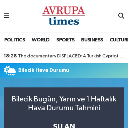
Nöbetçi Eczaneler
Hava Durumu
POLITICS
WORLD
SPORTS
BUSINESS
CULTUR
Namaz Vakitleri
18:28
The documentary DISPLACED: A Turkish Cypriot Story is now available to watch
Trafik Durumu
Bilecik Hava Durumu
Süper Lig Puan Durumu ve Fikstür
Tüm Manşetler
Bilecik Bugün, Yarın ve 1 Haftalık
Hava Durumu Tahmini
Son Dakika Haberleri
Haber Arşivi
ŞU AN