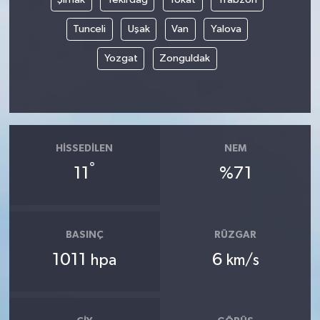
Tunceli
Uşak
Van
Yalova
Yozgat
Zonguldak
HISSEDILEN
NEM
°
11
%71
BASINÇ
RÜZGAR
1011
6
hpa
km/s