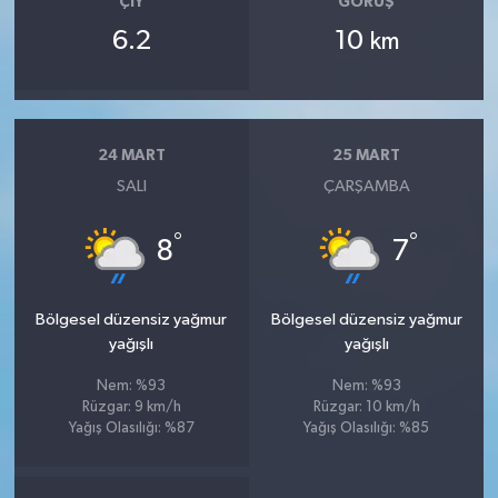
ÇIY
GÖRÜŞ
6.2
10
km
24 MART
25 MART
SALI
ÇARŞAMBA
°
°
8
7
Bölgesel düzensiz yağmur
Bölgesel düzensiz yağmur
yağışlı
yağışlı
Nem: %93
Nem: %93
Rüzgar: 9 km/h
Rüzgar: 10 km/h
Yağış Olasılığı: %87
Yağış Olasılığı: %85