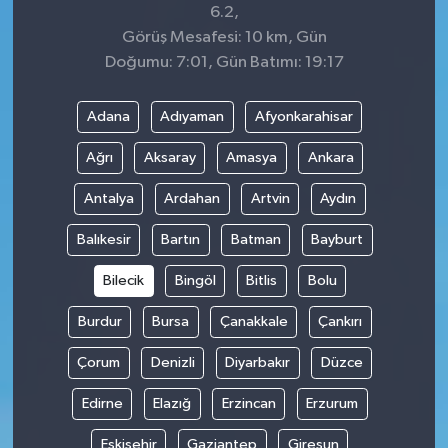
6.2,
Görüş Mesafesi: 10 km, Gün
Doğumu: 7:01, Gün Batımı: 19:17
Adana
Adıyaman
Afyonkarahisar
Ağrı
Aksaray
Amasya
Ankara
Antalya
Ardahan
Artvin
Aydın
Balıkesir
Bartın
Batman
Bayburt
Bilecik
Bingöl
Bitlis
Bolu
Burdur
Bursa
Çanakkale
Çankırı
Çorum
Denizli
Diyarbakır
Düzce
Edirne
Elazığ
Erzincan
Erzurum
Eskişehir
Gaziantep
Giresun