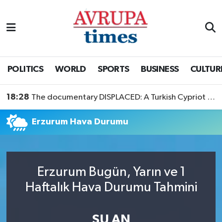
Nöbetçi Eczaneler
Hava Durumu
POLITICS
WORLD
SPORTS
BUSINESS
CULTUR
Namaz Vakitleri
18:28
The documentary DISPLACED: A Turkish Cypriot Story is now available to watch
Trafik Durumu
Erzurum Hava Durumu
Süper Lig Puan Durumu ve Fikstür
Tüm Manşetler
Erzurum Bugün, Yarın ve 1
Haftalık Hava Durumu Tahmini
Son Dakika Haberleri
Haber Arşivi
ŞU AN