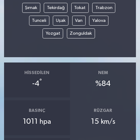
Şırnak
Tekirdağ
Tokat
Trabzon
Tunceli
Uşak
Van
Yalova
Yozgat
Zonguldak
HISSEDILEN
NEM
°
-4
%84
BASINÇ
RÜZGAR
1011
15
hpa
km/s