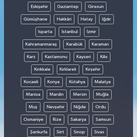
Eskişehir
Gaziantep
Giresun
Gümüşhane
Hakkâri
Hatay
Iğdır
Isparta
İstanbul
İzmir
Kahramanmaraş
Karabük
Karaman
Kars
Kastamonu
Kayseri
Kilis
Kırıkkale
Kırklareli
Kırşehir
Kocaeli
Konya
Kütahya
Malatya
Manisa
Mardin
Mersin
Muğla
Muş
Nevşehir
Niğde
Ordu
Osmaniye
Rize
Sakarya
Samsun
Şanlıurfa
Siirt
Sinop
Sivas