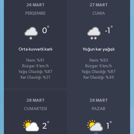
26 MART
27 MART
PERŞEMBE
CUMA
°
°
0
-1
Orta kuvvetli karlı
Yoğun kar yağışlı
Nem: %91
Nem: %93
Rüzgar: 9 km/h
Rüzgar: 9 km/h
Yağış Olasılığı: %87
Yağış Olasılığı: %87
Kar Olasılığı: %31
Kar Olasılığı: %49
28 MART
29 MART
CUMARTESI
PAZAR
°
°
2
1