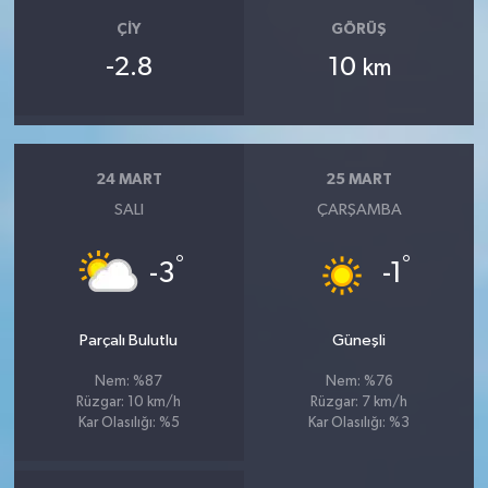
ÇIY
GÖRÜŞ
-2.8
10
km
24 MART
25 MART
SALI
ÇARŞAMBA
°
°
-3
-1
Parçalı Bulutlu
Güneşli
Nem: %87
Nem: %76
Rüzgar: 10 km/h
Rüzgar: 7 km/h
Kar Olasılığı: %5
Kar Olasılığı: %3