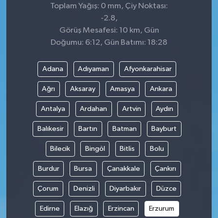
Toplam Yağış: 0 mm, Çiy Noktası:
-2.8,
Görüş Mesafesi: 10 km, Gün
Doğumu: 6:12, Gün Batımı: 18:28
Adana
Adıyaman
Afyonkarahisar
Ağrı
Aksaray
Amasya
Ankara
Antalya
Ardahan
Artvin
Aydın
Balıkesir
Bartın
Batman
Bayburt
Bilecik
Bingöl
Bitlis
Bolu
Burdur
Bursa
Çanakkale
Çankırı
Çorum
Denizli
Diyarbakır
Düzce
Edirne
Elazığ
Erzincan
Erzurum