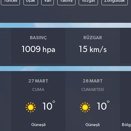
Tunceli
Uşak
Van
Yalova
Yozgat
Zonguldak
BASINÇ
RÜZGAR
1009
15
hpa
km/s
27 MART
28 MART
CUMA
CUMARTESI
°
°
10
10
Güneşli
Güneşli
Bölg