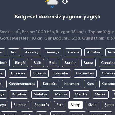
8
Bölgesel düzensiz yağmur yağışlı
°
ıcaklık: 4
, Basınç: 1009 hPa, Rüzgar: 15 km/s, Toplam Yağış:
Görüş Mesafesi: 10 km, Gün Doğumu: 6:38, Gün Batımı: 18:5
ar
Ağrı
Aksaray
Amasya
Ankara
Antalya
Ard
lecik
Bingöl
Bitlis
Bolu
Burdur
Bursa
Çanakka
ığ
Erzincan
Erzurum
Eskişehir
Gaziantep
Giresun
r
Kahramanmaraş
Karabük
Karaman
Kars
Kastam
nya
Kütahya
Malatya
Manisa
Mardin
Mersin
arya
Samsun
Şanlıurfa
Siirt
Sinop
Sivas
Şırnak