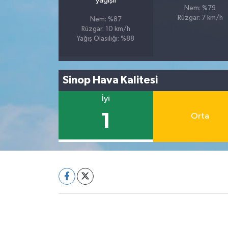
yağışlı
Nem: %79
Rüzgar: 7 km/h
Nem: %87
Rüzgar: 10 km/h
Yağış Olasılığı: %88
Sinop Hava Kalitesi
İyi
1
Orta