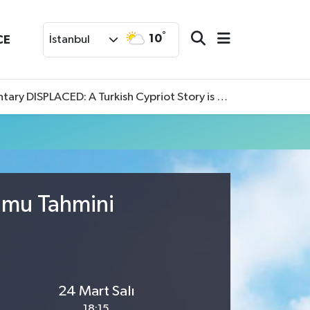
°
10
CE
İstanbul
SPLACED: A Turkish Cypriot Story is now available to watch
 for the 2026-27 BKT EuroCup is now public
rumu Tahmini
24 Mart Salı
18:15