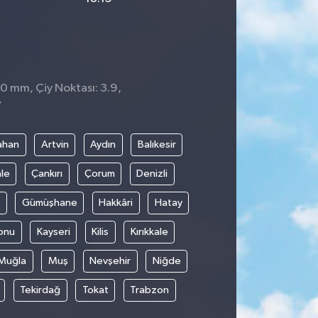
 0 mm, Çiy Noktası: 3.9,
7
ahan
Artvin
Aydın
Balıkesir
le
Çankırı
Çorum
Denizli
Gümüşhane
Hakkâri
Hatay
onu
Kayseri
Kilis
Kırıkkale
Muğla
Muş
Nevşehir
Niğde
Tekirdağ
Tokat
Trabzon