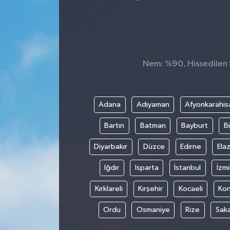
Nem: %90, Hissedilen S
Adana
Adıyaman
Afyonkarahis
Bartın
Batman
Bayburt
Bi
Diyarbakır
Düzce
Edirne
Elaz
Iğdır
Isparta
İstanbul
İzmi
Kırklareli
Kırşehir
Kocaeli
Ko
Ordu
Osmaniye
Rize
Sak