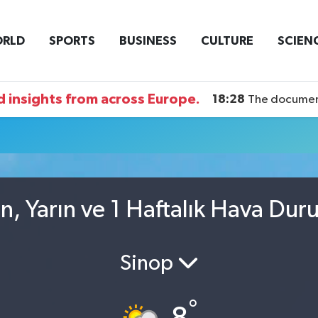
RLD
SPORTS
BUSINESS
CULTURE
SCIEN
18:28
The documentary DI
 insights from across Europe.
17:53
The schedule
, Yarın ve 1 Haftalık Hava Du
Sinop
°