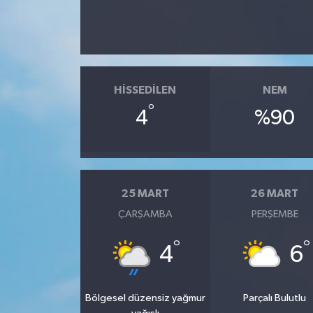
HISSEDILEN
NEM
°
4
%90
25 MART
26 MART
ÇARŞAMBA
PERŞEMBE
°
°
4
6
Bölgesel düzensiz yağmur
Parçalı Bulutlu