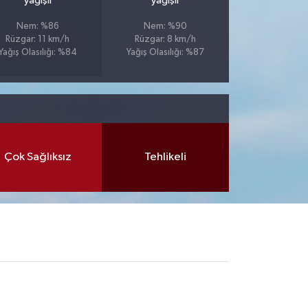
yağışlı
yağışlı
Nem: %86
Nem: %90
Rüzgar: 11 km/h
Rüzgar: 8 km/h
Yağış Olasılığı: %84
Yağış Olasılığı: %87
Çok Sağlıksız
Tehlikeli