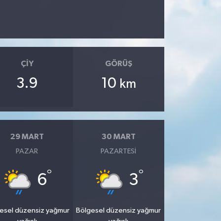
ÇIY
GÖRÜŞ
3.9
10
km
29 MART
30 MART
PAZAR
PAZARTESI
°
°
6
3
esel düzensiz yağmur
Bölgesel düzensiz yağmur