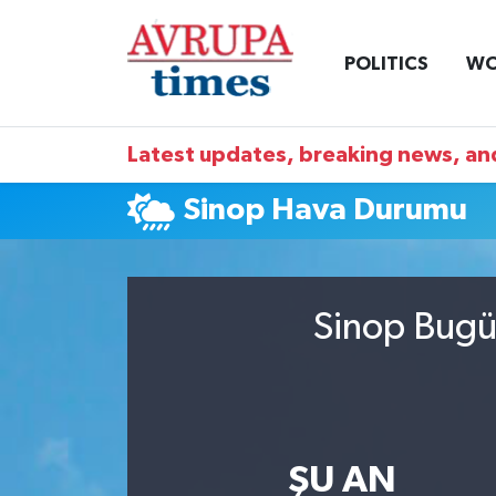
POLITICS
WO
Nöbetçi Eczaneler
Hava Durumu
Latest updates, breaking news, and
Namaz Vakitleri
Sinop Hava Durumu
Trafik Durumu
Süper Lig Puan Durumu ve Fikstür
Sinop Bugün
Tüm Manşetler
Son Dakika Haberleri
ŞU AN
Haber Arşivi