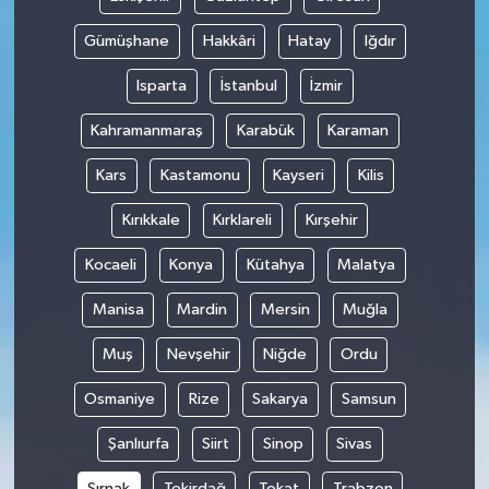
Gümüşhane
Hakkâri
Hatay
Iğdır
Isparta
İstanbul
İzmir
Kahramanmaraş
Karabük
Karaman
Kars
Kastamonu
Kayseri
Kilis
Kırıkkale
Kırklareli
Kırşehir
Kocaeli
Konya
Kütahya
Malatya
Manisa
Mardin
Mersin
Muğla
Muş
Nevşehir
Niğde
Ordu
Osmaniye
Rize
Sakarya
Samsun
Şanlıurfa
Siirt
Sinop
Sivas
Şırnak
Tekirdağ
Tokat
Trabzon