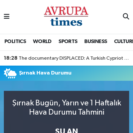
Nöbetçi Eczaneler
Hava Durumu
POLITICS
WORLD
SPORTS
BUSINESS
CULTUR
Namaz Vakitleri
18:28
The documentary DISPLACED: A Turkish Cypriot Story is now available to watch
Trafik Durumu
Şırnak Hava Durumu
Süper Lig Puan Durumu ve Fikstür
Tüm Manşetler
Şırnak Bugün, Yarın ve 1 Haftalık
Hava Durumu Tahmini
Son Dakika Haberleri
Haber Arşivi
ŞU AN