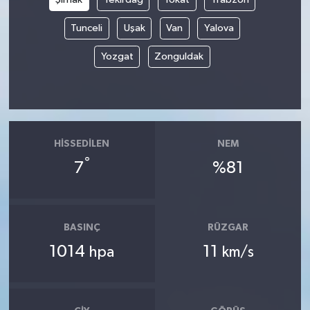
Tunceli
Uşak
Van
Yalova
Yozgat
Zonguldak
HISSEDILEN
NEM
°
7
%81
BASINÇ
RÜZGAR
1014
11
hpa
km/s