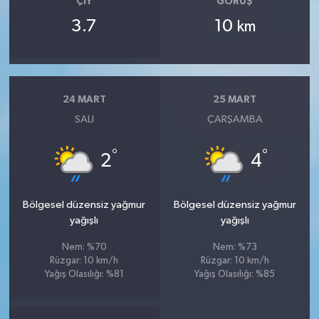
ÇIY
GÖRÜŞ
3.7
10
km
24 MART
25 MART
SALI
ÇARŞAMBA
°
°
2
4
Bölgesel düzensiz yağmur
Bölgesel düzensiz yağmur
yağışlı
yağışlı
Nem: %70
Nem: %73
Rüzgar: 10 km/h
Rüzgar: 10 km/h
Yağış Olasılığı: %81
Yağış Olasılığı: %85