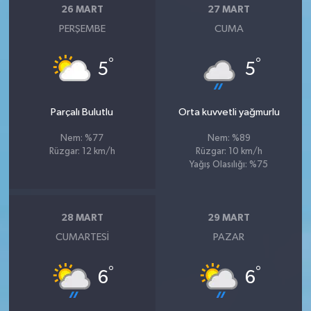
26 MART
27 MART
PERŞEMBE
CUMA
°
°
5
5
Parçalı Bulutlu
Orta kuvvetli yağmurlu
Nem: %77
Nem: %89
Rüzgar: 12 km/h
Rüzgar: 10 km/h
Yağış Olasılığı: %75
28 MART
29 MART
CUMARTESI
PAZAR
°
°
6
6