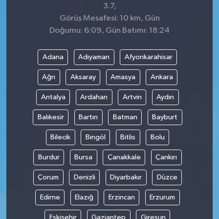
3.7,
Görüş Mesafesi: 10 km, Gün
Doğumu: 6:09, Gün Batımı: 18:24
Adana
Adıyaman
Afyonkarahisar
Ağrı
Aksaray
Amasya
Ankara
Antalya
Ardahan
Artvin
Aydın
Balıkesir
Bartın
Batman
Bayburt
Bilecik
Bingöl
Bitlis
Bolu
Burdur
Bursa
Çanakkale
Çankırı
Çorum
Denizli
Diyarbakır
Düzce
Edirne
Elazığ
Erzincan
Erzurum
Eskişehir
Gaziantep
Giresun