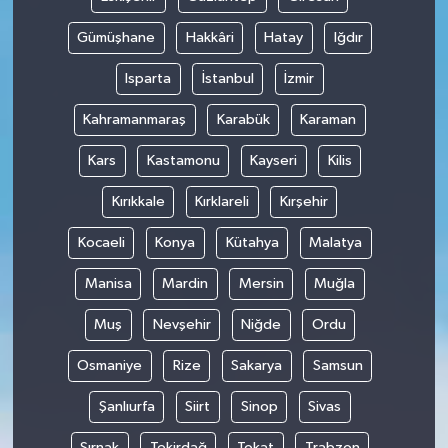
Gümüşhane
Hakkâri
Hatay
Iğdır
Isparta
İstanbul
İzmir
Kahramanmaraş
Karabük
Karaman
Kars
Kastamonu
Kayseri
Kilis
Kırıkkale
Kırklareli
Kırşehir
Kocaeli
Konya
Kütahya
Malatya
Manisa
Mardin
Mersin
Muğla
Muş
Nevşehir
Niğde
Ordu
Osmaniye
Rize
Sakarya
Samsun
Şanlıurfa
Siirt
Sinop
Sivas
Şırnak
Tekirdağ
Tokat
Trabzon