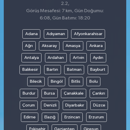
2.2,
Görüş Mesafesi: 7 km, Gün Doğumu:
6:08, Gün Batımı: 18:20
Adana
Adıyaman
Afyonkarahisar
Ağrı
Aksaray
Amasya
Ankara
Antalya
Ardahan
Artvin
Aydın
Balıkesir
Bartın
Batman
Bayburt
Bilecik
Bingöl
Bitlis
Bolu
Burdur
Bursa
Çanakkale
Çankırı
Çorum
Denizli
Diyarbakır
Düzce
Edirne
Elazığ
Erzincan
Erzurum
Eskişehir
Gaziantep
Giresun