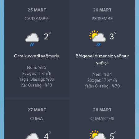
25 MART
26 MART
ÇARŞAMBA
PERŞEMBE
°
°
2
3
Orta kuvvetli yağmurlu
Bölgesel düzensiz yağmur
yağışlı
Nem: %85
Rüzgar: 11 km/h
Nem: %84
Yağış Olasılığı: %89
Rüzgar: 17 km/h
Kar Olasılığı: %13
Yağış Olasılığı: %70
27 MART
28 MART
CUMA
CUMARTESI
°
°
4
5