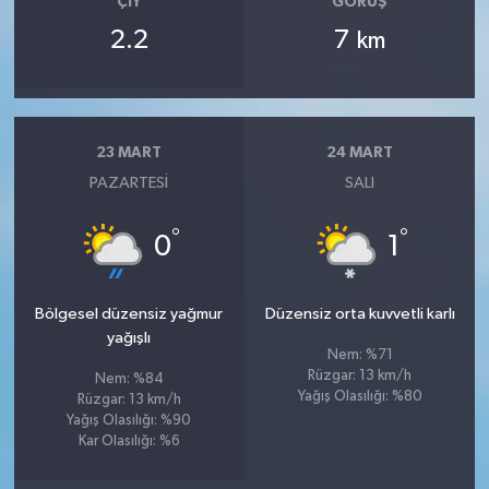
ÇIY
GÖRÜŞ
2.2
7
km
23 MART
24 MART
PAZARTESI
SALI
°
°
0
1
Bölgesel düzensiz yağmur
Düzensiz orta kuvvetli karlı
yağışlı
Nem: %71
Rüzgar: 13 km/h
Nem: %84
Yağış Olasılığı: %80
Rüzgar: 13 km/h
Yağış Olasılığı: %90
Kar Olasılığı: %6