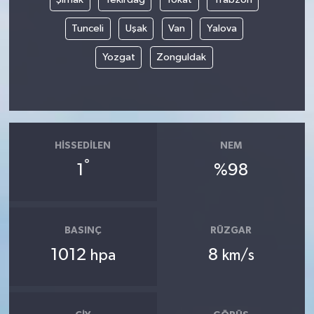
Tunceli
Uşak
Van
Yalova
Yozgat
Zonguldak
HISSEDILEN
NEM
°
1
%98
BASINÇ
RÜZGAR
1012
8
hpa
km/s