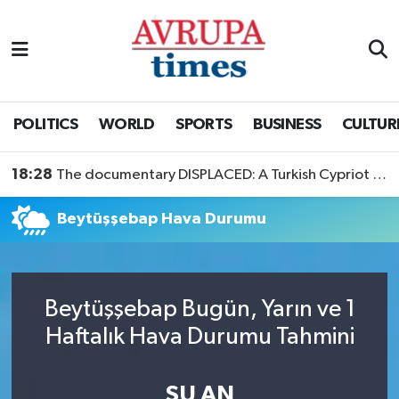
Nöbetçi Eczaneler
Hava Durumu
POLITICS
WORLD
SPORTS
BUSINESS
CULTUR
Namaz Vakitleri
18:28
The documentary DISPLACED: A Turkish Cypriot Story is now available to watch
Trafik Durumu
Beytüşşebap Hava Durumu
Süper Lig Puan Durumu ve Fikstür
Tüm Manşetler
Beytüşşebap Bugün, Yarın ve 1
Haftalık Hava Durumu Tahmini
Son Dakika Haberleri
Haber Arşivi
ŞU AN