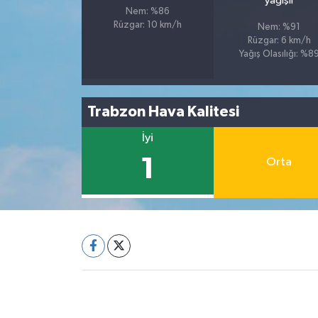
yağışlı
Nem: %86
Rüzgar: 10 km/h
Nem: %91
Rüzgar: 6 km/h
Yağış Olasılığı: %8
Trabzon Hava Kalitesi
İyi
1
Orta