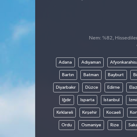
Nem: %82, Hissedilen 
Adana
Adıyaman
Afyonkarahis
Bartın
Batman
Bayburt
Bi
Diyarbakır
Düzce
Edirne
Elaz
Iğdır
Isparta
İstanbul
İzmi
Kırklareli
Kırşehir
Kocaeli
Ko
Ordu
Osmaniye
Rize
Sak