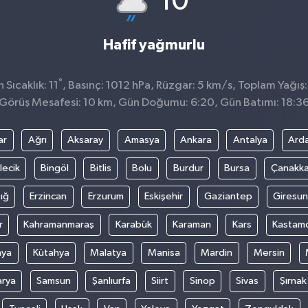
10
Hafif yağmurlu
°
Sıcaklık: 11
, Basınç: 1012 hPa, Rüzgar: 5 km/s, Toplam Yağış
Görüş Mesafesi: 10 km, Gün Doğumu: 6:20, Gün Batımı: 18:3
ar
Ağrı
Aksaray
Amasya
Ankara
Antalya
Ard
lecik
Bingöl
Bitlis
Bolu
Burdur
Bursa
Çanakka
ığ
Erzincan
Erzurum
Eskişehir
Gaziantep
Giresun
r
Kahramanmaraş
Karabük
Karaman
Kars
Kastam
nya
Kütahya
Malatya
Manisa
Mardin
Mersin
arya
Samsun
Şanlıurfa
Siirt
Sinop
Sivas
Şırnak