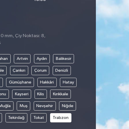
: 0 mm, Çiy Noktası: 8,
6
ahan
Artvin
Aydın
Balıkesir
le
Çankırı
Çorum
Denizli
Gümüşhane
Hakkâri
Hatay
onu
Kayseri
Kilis
Kırıkkale
Muğla
Muş
Nevşehir
Niğde
Tekirdağ
Tokat
Trabzon