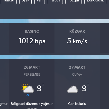
Tunceli
Uşak
Van
Yalova
Yozgat
Zonguldak
BASINÇ
RÜZGAR
1012
5
hpa
km/s
26 MART
27 MART
PERŞEMBE
CUMA
°
°
9
9
ağmur
Bölgesel düzensiz yağmur
Çok bulutlu