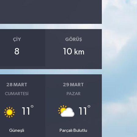
ÇIY
GÖRÜŞ
8
10
km
28 MART
29 MART
CUMARTESI
PAZAR
°
°
11
11
Güneşli
Parçalı Bulutlu