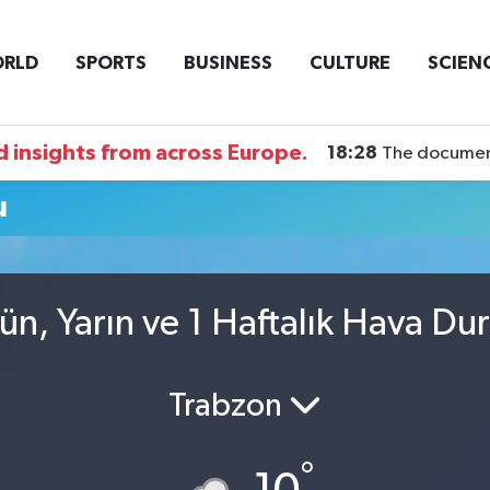
RLD
SPORTS
BUSINESS
CULTURE
SCIEN
 insights from across Europe.
18:28
The documentary DI
u
n, Yarın ve 1 Haftalık Hava D
Trabzon
°