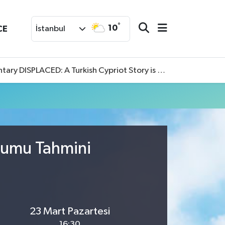
°
10
CE
İstanbul
SPLACED: A Turkish Cypriot Story is now available to watch
urumu Tahmini
23 Mart Pazartesi
16:30