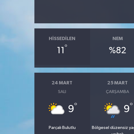
HISSEDILEN
NEM
°
11
%82
24 MART
25 MART
SALI
ÇARŞAMBA
°
°
9
9
Parçalı Bulutlu
Bölgesel düzensiz y