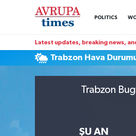
POLITICS
WO
Nöbetçi Eczaneler
Hava Durumu
Latest updates, breaking news, and
Namaz Vakitleri
Trabzon Hava Durum
Trafik Durumu
Süper Lig Puan Durumu ve Fikstür
Trabzon Bugü
Tüm Manşetler
Son Dakika Haberleri
ŞU AN
Haber Arşivi