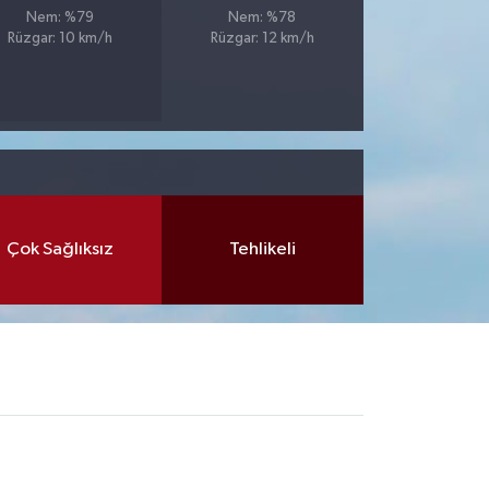
Nem: %79
Nem: %78
Rüzgar: 10 km/h
Rüzgar: 12 km/h
Çok Sağlıksız
Tehlikeli