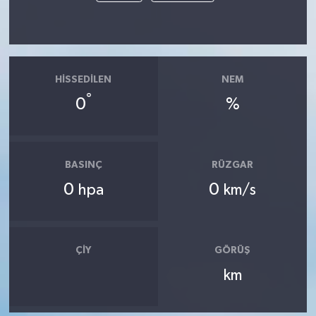
HISSEDILEN
NEM
°
0
%
BASINÇ
RÜZGAR
0
0
hpa
km/s
ÇIY
GÖRÜŞ
km