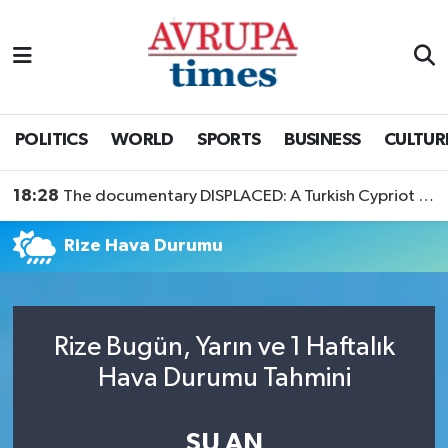
Nöbetçi Eczaneler
Hava Durumu
POLITICS
WORLD
SPORTS
BUSINESS
CULTUR
Namaz Vakitleri
18:28
The documentary DISPLACED: A Turkish Cypriot Story is now available to watch
Trafik Durumu
Rize Hava Durumu
Süper Lig Puan Durumu ve Fikstür
Tüm Manşetler
Rize Bugün, Yarın ve 1 Haftalık
Hava Durumu Tahmini
Son Dakika Haberleri
Haber Arşivi
ŞU AN