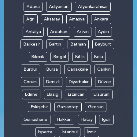
Adana
Adıyaman
Afyonkarahisar
Ağrı
Aksaray
Amasya
Ankara
Antalya
Ardahan
Artvin
Aydın
Balıkesir
Bartın
Batman
Bayburt
Bilecik
Bingöl
Bitlis
Bolu
Burdur
Bursa
Çanakkale
Çankırı
Çorum
Denizli
Diyarbakır
Düzce
Edirne
Elazığ
Erzincan
Erzurum
Eskişehir
Gaziantep
Giresun
Gümüşhane
Hakkâri
Hatay
Iğdır
Isparta
İstanbul
İzmir