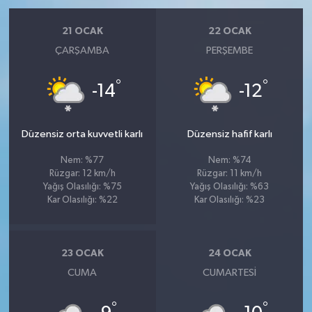
21 OCAK
22 OCAK
ÇARŞAMBA
PERŞEMBE
°
°
-14
-12
Düzensiz orta kuvvetli karlı
Düzensiz hafif karlı
Nem: %77
Nem: %74
Rüzgar: 12 km/h
Rüzgar: 11 km/h
Yağış Olasılığı: %75
Yağış Olasılığı: %63
Kar Olasılığı: %22
Kar Olasılığı: %23
23 OCAK
24 OCAK
CUMA
CUMARTESI
°
°