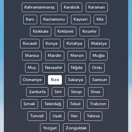
Kahramanmaraş
Karabük
Karaman
Kars
Kastamonu
Kayseri
Kilis
Kırıkkale
Kırklareli
Kırşehir
Kocaeli
Konya
Kütahya
Malatya
Manisa
Mardin
Mersin
Muğla
Muş
Nevşehir
Niğde
Ordu
Osmaniye
Rize
Sakarya
Samsun
Şanlıurfa
Siirt
Sinop
Sivas
Şırnak
Tekirdağ
Tokat
Trabzon
Tunceli
Uşak
Van
Yalova
Yozgat
Zonguldak