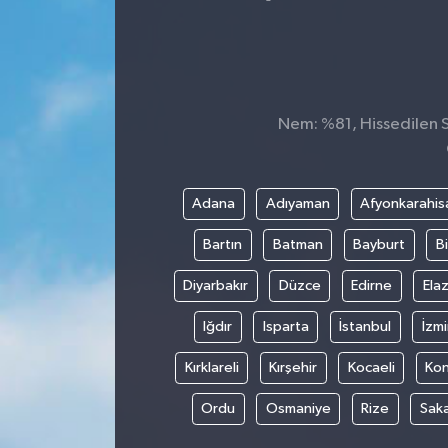
Nem: %81, Hissedilen Sı
Adana
Adıyaman
Afyonkarahis
Bartın
Batman
Bayburt
Bi
Diyarbakır
Düzce
Edirne
Elaz
Iğdır
Isparta
İstanbul
İzmi
Kırklareli
Kırşehir
Kocaeli
Ko
Ordu
Osmaniye
Rize
Sak