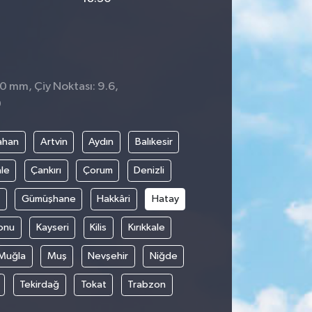
 0 mm, Çiy Noktası: 9.6,
0
ahan
Artvin
Aydın
Balıkesir
le
Çankırı
Çorum
Denizli
Gümüşhane
Hakkâri
Hatay
onu
Kayseri
Kilis
Kırıkkale
Muğla
Muş
Nevşehir
Niğde
Tekirdağ
Tokat
Trabzon