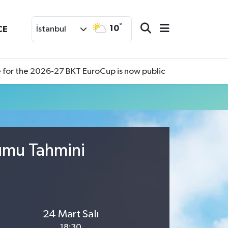
°
10
CE
İstanbul
 for the 2026-27 BKT EuroCup is now public
rumu Tahmini
24 Mart Salı
18:30