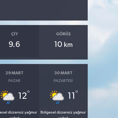
ÇIY
GÖRÜŞ
9.6
10
km
29 MART
30 MART
PAZAR
PAZARTESI
°
°
12
11
esel düzensiz yağmur
Bölgesel düzensiz yağmur