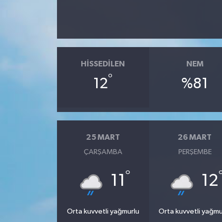
HISSEDILEN
NEM
°
12
%81
25 MART
26 MART
ÇARŞAMBA
PERŞEMBE
°
11
12
Orta kuvvetli yağmurlu
Orta kuvvetli yağmu