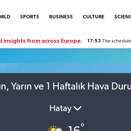
RLD
SPORTS
BUSINESS
CULTURE
SCIEN
 insights from across Europe.
17:53
The schedule
, Yarın ve 1 Haftalık Hava Du
Hatay
°