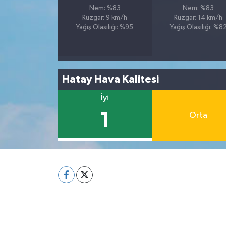
Nem: %83
Nem: %83
Rüzgar: 9 km/h
Rüzgar: 14 km/h
Yağış Olasılığı: %95
Yağış Olasılığı: %8
Hatay Hava Kalitesi
İyi
1
Orta