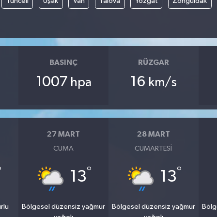
Tunceli
Uşak
Van
Yalova
Yozgat
Zonguldak
BASINÇ
RÜZGAR
1007
16
hpa
km/s
27 MART
28 MART
CUMA
CUMARTESI
°
°
°
13
13
rlu
Bölgesel düzensiz yağmur
Bölgesel düzensiz yağmur
Bölg