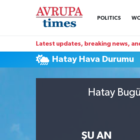
POLITICS
WO
Nöbetçi Eczaneler
Hava Durumu
Latest updates, breaking news, and
Namaz Vakitleri
Hatay Hava Durumu
Trafik Durumu
Süper Lig Puan Durumu ve Fikstür
Hatay Bugün
Tüm Manşetler
Son Dakika Haberleri
ŞU AN
Haber Arşivi