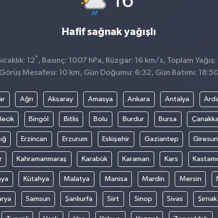
16
Hafif sağnak yağışlı
°
caklık: 12
, Basınç: 1007 hPa, Rüzgar: 16 km/s, Toplam Yağış:
Görüş Mesafesi: 10 km, Gün Doğumu: 6:32, Gün Batımı: 18:5
ar
Ağrı
Aksaray
Amasya
Ankara
Antalya
Ard
lecik
Bingöl
Bitlis
Bolu
Burdur
Bursa
Çanakka
ığ
Erzincan
Erzurum
Eskişehir
Gaziantep
Giresun
r
Kahramanmaraş
Karabük
Karaman
Kars
Kastam
nya
Kütahya
Malatya
Manisa
Mardin
Mersin
arya
Samsun
Şanlıurfa
Siirt
Sinop
Sivas
Şırnak