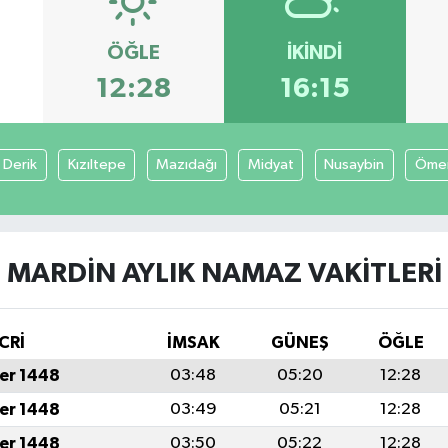
ÖĞLE
İKINDI
12:28
16:15
Derik
Kızıltepe
Mazıdağı
Midyat
Nusaybin
Ömer
MARDIN AYLIK NAMAZ VAKITLERI
CRİ
İMSAK
GÜNEŞ
ÖĞLE
er 1448
03:48
05:20
12:28
er 1448
03:49
05:21
12:28
er 1448
03:50
05:22
12:28