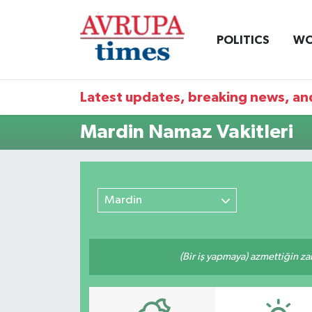
POLITICS
WO
Nöbetçi Eczaneler
Hava Durumu
Latest updates, breaking news, and
Namaz Vakitleri
Mardin Namaz Vakitleri
Trafik Durumu
Süper Lig Puan Durumu ve Fikstür
Mardin
Tüm Manşetler
(Bir iş yapmaya) azmettiğin zam
Son Dakika Haberleri
Haber Arşivi