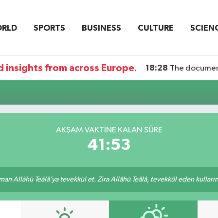
RLD
SPORTS
BUSINESS
CULTURE
SCIEN
 insights from across Europe.
18:28
The documentary DI
AKŞAM VAKTİNE KALAN SÜRE
41:53
an Allâhü Teâlâ’ya tevekkül et. Zira Allâhü Teâlâ, tevekkül eden kullarını