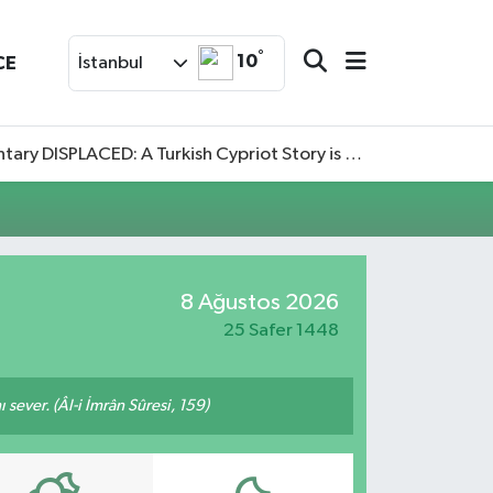
°
10
CE
İstanbul
SPLACED: A Turkish Cypriot Story is now available to watch
8 Ağustos 2026
25 Safer 1448
 sever. (Âl-i İmrân Sûresi, 159)