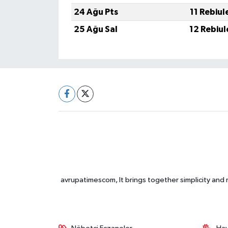
24 Ağu Pts
11 Rebiul
25 Ağu Sal
12 Rebiul
avrupatimescom, It brings together simplicity and