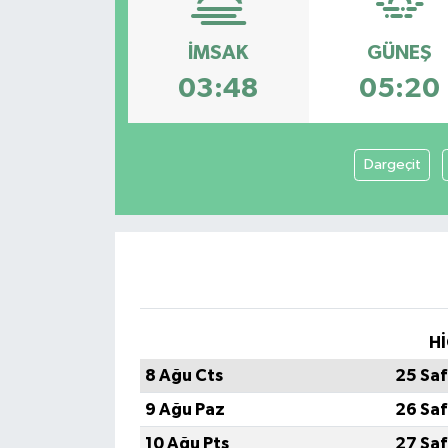
İMSAK
GÜNEŞ
03:48
05:20
Dargeçit
Hİ
8 Ağu Cts
25 Saf
9 Ağu Paz
26 Saf
10 Ağu Pts
27 Saf