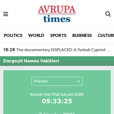
Nöbetçi Eczaneler
Hava Durumu
POLITICS
WORLD
SPORTS
BUSINESS
CULTUR
Namaz Vakitleri
18:28
The documentary DISPLACED: A Turkish Cypriot Story is now available to watch
Trafik Durumu
Dargeçit Namaz Vakitleri
Süper Lig Puan Durumu ve Fikstür
Mardin
Tüm Manşetler
İMSAK VAKTİNE KALAN SÜRE
Son Dakika Haberleri
05:33:25
Haber Arşivi