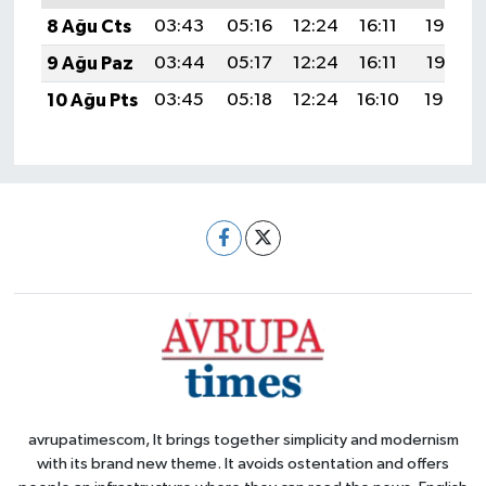
8 Ağu Cts
03:43
05:16
12:24
16:11
19:22
9 Ağu Paz
03:44
05:17
12:24
16:11
19:21
10 Ağu Pts
03:45
05:18
12:24
16:10
19:20
avrupatimescom, It brings together simplicity and modernism
with its brand new theme. It avoids ostentation and offers