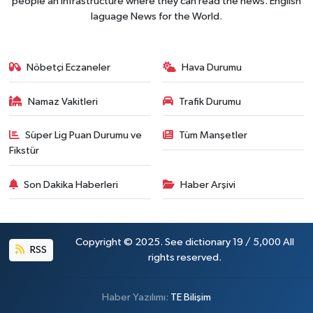
people an infrastructure where they can read the news. English
laguage News for the World.
Nöbetçi Eczaneler
Hava Durumu
Namaz Vakitleri
Trafik Durumu
Süper Lig Puan Durumu ve
Tüm Manşetler
Fikstür
Son Dakika Haberleri
Haber Arşivi
Copyright © 2025. See dictionary 19 / 5,000 All
RSS
rights reserved.
Haber Yazılımı:
TE Bilişim