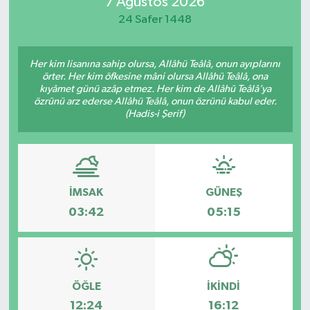
7 Ağustos 2026
24 Safer 1448
Her kim lisanına sahip olursa, Allâhü Teâlâ, onun ayıplarını
örter. Her kim öfkesine mâni olursa Allâhü Teâlâ, ona
kıyâmet günü azâp etmez. Her kim de Allâhü Teâlâ’ya
özrünü arz ederse Allâhü Teâlâ, onun özrünü kabul eder.
(Hadis-i Şerif)
İMSAK
GÜNEŞ
03:42
05:15
ÖĞLE
İKINDI
12:24
16:12