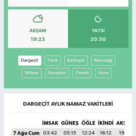
AKŞAM
YATSI
19:23
20:50
Dargeçit
Derik
Kızıltepe
Mazıdağı
Midyat
Nusaybin
Ömerli
Savur
DARGEÇIT AYLIK NAMAZ VAKITLERI
İMSAK
GÜNEŞ
ÖĞLE
İKINDI
AKŞAM
7 Ağu Cum
03:42
05:15
12:24
16:12
19:23