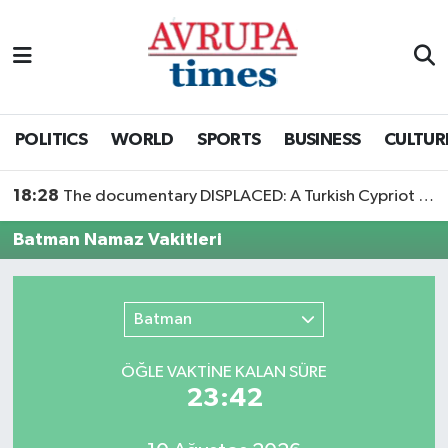
Nöbetçi Eczaneler
Hava Durumu
POLITICS
WORLD
SPORTS
BUSINESS
CULTUR
Namaz Vakitleri
18:28
The documentary DISPLACED: A Turkish Cypriot Story is now available to watch
Trafik Durumu
Batman Namaz Vakitleri
Süper Lig Puan Durumu ve Fikstür
Batman
Tüm Manşetler
ÖĞLE VAKTİNE KALAN SÜRE
Son Dakika Haberleri
23:42
Haber Arşivi