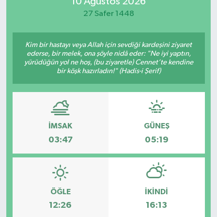
10 Ağustos 2026
27 Safer 1448
Kim bir hastayı veya Allah için sevdiği kardeşini ziyaret
ederse, bir melek, ona şöyle nidâ eder: "Ne iyi yaptın,
yürüdüğün yol ne hoş, (bu ziyaretle) Cennet’te kendine
bir köşk hazırladın!" (Hadis-i Şerif)
İMSAK
GÜNEŞ
03:47
05:19
ÖĞLE
İKINDI
12:26
16:13