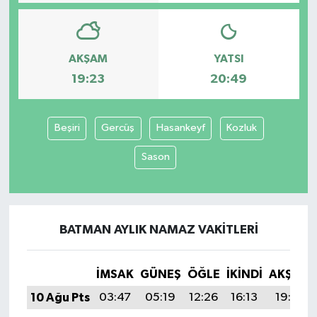
AKŞAM
YATSI
19:23
20:49
Beşiri
Gercüş
Hasankeyf
Kozluk
Sason
BATMAN AYLIK NAMAZ VAKITLERI
İMSAK
GÜNEŞ
ÖĞLE
İKINDI
AKŞAM
10 Ağu Pts
03:47
05:19
12:26
16:13
19:23