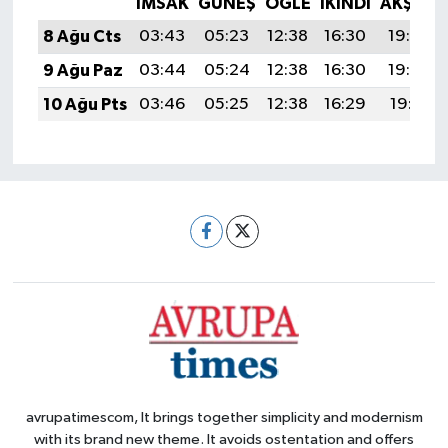
İMSAK
GÜNEŞ
ÖĞLE
İKINDI
AKŞAM
8 Ağu Cts
03:43
05:23
12:38
16:30
19:43
9 Ağu Paz
03:44
05:24
12:38
16:30
19:42
10 Ağu Pts
03:46
05:25
12:38
16:29
19:41
avrupatimescom, It brings together simplicity and modernism
with its brand new theme. It avoids ostentation and offers