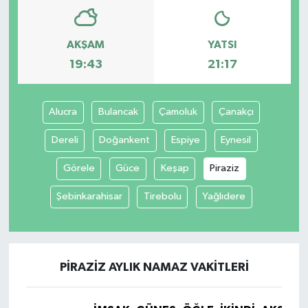
AKŞAM
YATSI
19:43
21:17
Alucra
Bulancak
Çamoluk
Çanakçı
Dereli
Doğankent
Espiye
Eynesil
Görele
Güce
Keşap
Piraziz
Şebinkarahisar
Tirebolu
Yağlıdere
PIRAZIZ AYLIK NAMAZ VAKITLERI