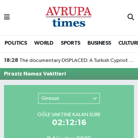
Nöbetçi Eczaneler
Hava Durumu
POLITICS
WORLD
SPORTS
BUSINESS
CULTUR
Namaz Vakitleri
18:28
The documentary DISPLACED: A Turkish Cypriot Story is now available to watch
Trafik Durumu
Piraziz Namaz Vakitleri
Süper Lig Puan Durumu ve Fikstür
Giresun
Tüm Manşetler
ÖĞLE VAKTİNE KALAN SÜRE
Son Dakika Haberleri
02:12:16
Haber Arşivi