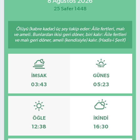
8 Ağustos 2026
25 Safer 1448
Ölüyü (kabre kadar) üç şey takip eder: Âile fertleri, malı
ve ameli. Bunlardan ikisi geri döner, biri kalır: Âile fertleri
ve malı geri döner, ameli (kendisiyle) kalır. (Hadis-i Şerif)
İMSAK
GÜNEŞ
03:43
05:23
ÖĞLE
İKINDI
12:38
16:30