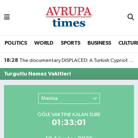
Nöbetçi Eczaneler
Hava Durumu
POLITICS
WORLD
SPORTS
BUSINESS
CULTUR
Namaz Vakitleri
18:28
The documentary DISPLACED: A Turkish Cypriot Story is now available to watch
Trafik Durumu
Turgutlu Namaz Vakitleri
Süper Lig Puan Durumu ve Fikstür
Manisa
Tüm Manşetler
ÖĞLE VAKTİNE KALAN SÜRE
Son Dakika Haberleri
01:33:01
Haber Arşivi