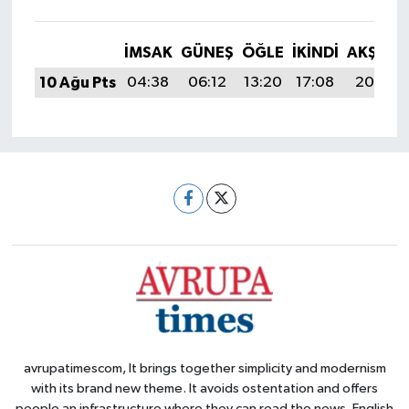
İMSAK
GÜNEŞ
ÖĞLE
İKINDI
AKŞAM
10 Ağu Pts
04:38
06:12
13:20
17:08
20:18
avrupatimescom, It brings together simplicity and modernism
with its brand new theme. It avoids ostentation and offers
people an infrastructure where they can read the news. English