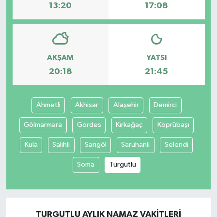
13:20
17:08
AKŞAM
YATSI
20:18
21:45
Ahmetli
Akhisar
Alaşehir
Demirci
Gölmarmara
Gördes
Kırkağaç
Köprübaşı
Kula
Salihli
Sarıgöl
Saruhanlı
Selendi
Soma
Turgutlu
TURGUTLU AYLIK NAMAZ VAKITLERI