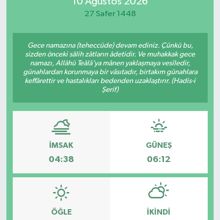
10 Ağustos 2026
27 Safer 1448
Gece namazına (teheccüde) devam ediniz. Çünkü bu,
sizden önceki sâlih zâtların âdetidir. Ve muhakkak gece
namazı, Allâhü Teâlâ’ya mânen yaklaşmaya vesîledir,
günahlardan korunmaya bir vâsıtadır, birtakım günahlara
keffârettir ve hastalıkları bedenden uzaklaştırır. (Hadis-i
Şerif)
İMSAK
GÜNEŞ
04:38
06:12
ÖĞLE
İKINDI