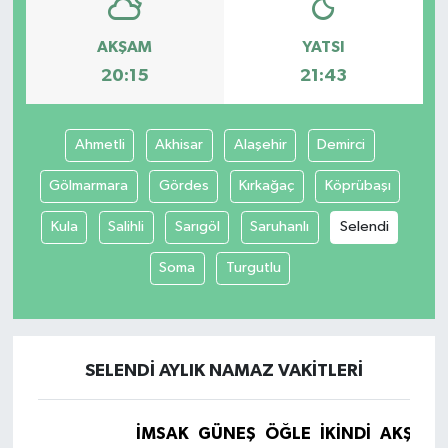
AKŞAM
YATSI
20:15
21:43
Ahmetli
Akhisar
Alaşehir
Demirci
Gölmarmara
Gördes
Kırkağaç
Köprübaşı
Kula
Salihli
Sarıgöl
Saruhanlı
Selendi
Soma
Turgutlu
SELENDI AYLIK NAMAZ VAKITLERI
İMSAK
GÜNEŞ
ÖĞLE
İKINDI
AKŞAM