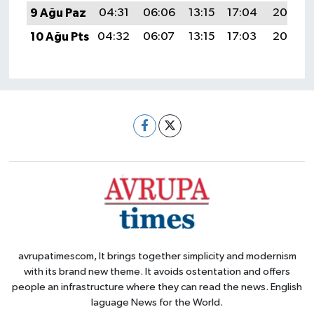
9 Ağu Paz
04:31
06:06
13:15
17:04
20:15
10 Ağu Pts
04:32
06:07
13:15
17:03
20:13
avrupatimescom, It brings together simplicity and modernism
with its brand new theme. It avoids ostentation and offers
people an infrastructure where they can read the news. English
laguage News for the World.