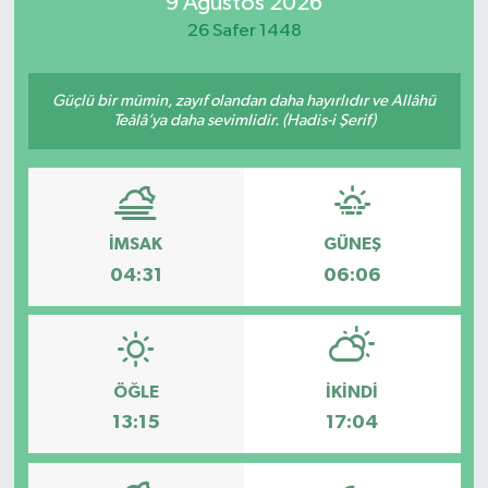
9 Ağustos 2026
26 Safer 1448
Güçlü bir mümin, zayıf olandan daha hayırlıdır ve Allâhü
Teâlâ’ya daha sevimlidir. (Hadis-i Şerif)
İMSAK
GÜNEŞ
04:31
06:06
ÖĞLE
İKINDI
13:15
17:04