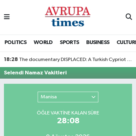
Nöbetçi Eczaneler
Hava Durumu
POLITICS
WORLD
SPORTS
BUSINESS
CULTUR
Namaz Vakitleri
18:28
The documentary DISPLACED: A Turkish Cypriot Story is now available to watch
Trafik Durumu
Selendi Namaz Vakitleri
Süper Lig Puan Durumu ve Fikstür
Manisa
Tüm Manşetler
ÖĞLE VAKTİNE KALAN SÜRE
Son Dakika Haberleri
28:08
Haber Arşivi