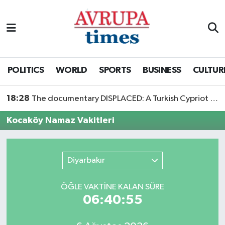
Nöbetçi Eczaneler
Hava Durumu
POLITICS
WORLD
SPORTS
BUSINESS
CULTUR
Namaz Vakitleri
18:28
The documentary DISPLACED: A Turkish Cypriot Story is now available to watch
Trafik Durumu
Kocaköy Namaz Vakitleri
Süper Lig Puan Durumu ve Fikstür
Diyarbakır
Tüm Manşetler
ÖĞLE VAKTİNE KALAN SÜRE
Son Dakika Haberleri
06:40:55
Haber Arşivi