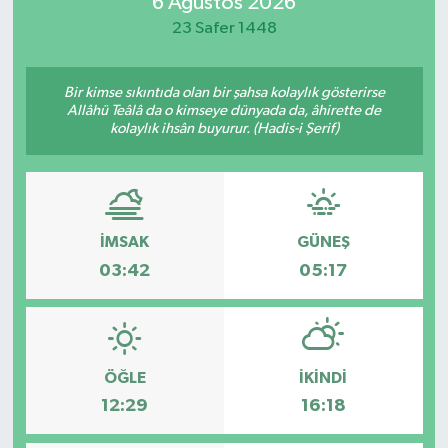
6 Ağustos 2026
23 Safer 1448
Bir kimse sıkıntıda olan bir şahsa kolaylık gösterirse
Allâhü Teâlâ da o kimseye dünyada da, âhirette de
kolaylık ihsân buyurur. (Hadis-i Şerif)
İMSAK
GÜNEŞ
03:42
05:17
ÖĞLE
İKINDI
12:29
16:18