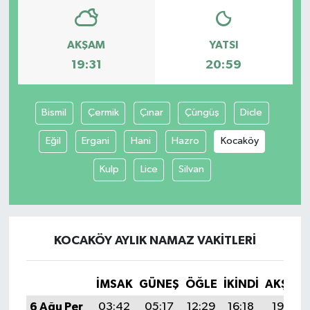
AKŞAM
YATSI
19:31
20:59
Bismil
Çermik
Çınar
Çüngüş
Dicle
Eğil
Ergani
Hani
Hazro
Kocaköy
Kulp
Lice
Silvan
KOCAKÖY AYLIK NAMAZ VAKITLERI
İMSAK
GÜNEŞ
ÖĞLE
İKINDI
AKŞAM
6 Ağu Per
03:42
05:17
12:29
16:18
19:31