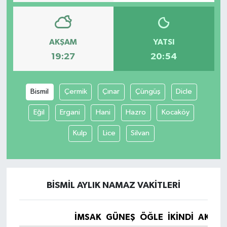
AKŞAM
YATSI
19:27
20:54
Bismil
Çermik
Çınar
Çüngüş
Dicle
Eğil
Ergani
Hani
Hazro
Kocaköy
Kulp
Lice
Silvan
BISMIL AYLIK NAMAZ VAKITLERI
İMSAK
GÜNEŞ
ÖĞLE
İKINDI
AKŞA