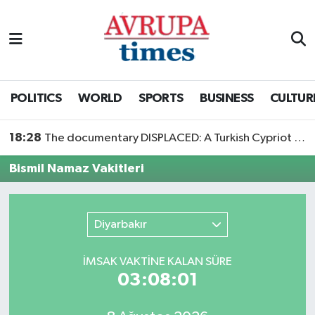
Nöbetçi Eczaneler
Hava Durumu
POLITICS
WORLD
SPORTS
BUSINESS
CULTUR
Namaz Vakitleri
18:28
The documentary DISPLACED: A Turkish Cypriot Story is now available to watch
Trafik Durumu
Bismil Namaz Vakitleri
Süper Lig Puan Durumu ve Fikstür
Diyarbakır
Tüm Manşetler
İMSAK VAKTİNE KALAN SÜRE
Son Dakika Haberleri
03:08:01
Haber Arşivi