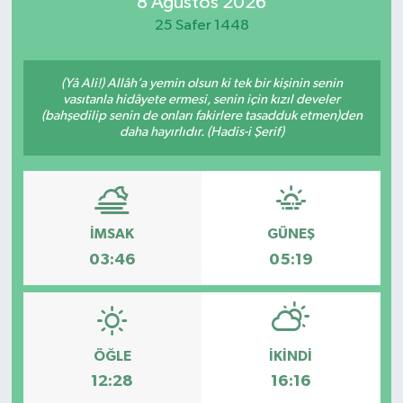
8 Ağustos 2026
25 Safer 1448
(Yâ Ali!) Allâh’a yemin olsun ki tek bir kişinin senin
vasıtanla hidâyete ermesi, senin için kızıl develer
(bahşedilip senin de onları fakirlere tasadduk etmen)den
daha hayırlıdır. (Hadis-i Şerif)
İMSAK
GÜNEŞ
03:46
05:19
ÖĞLE
İKINDI
12:28
16:16