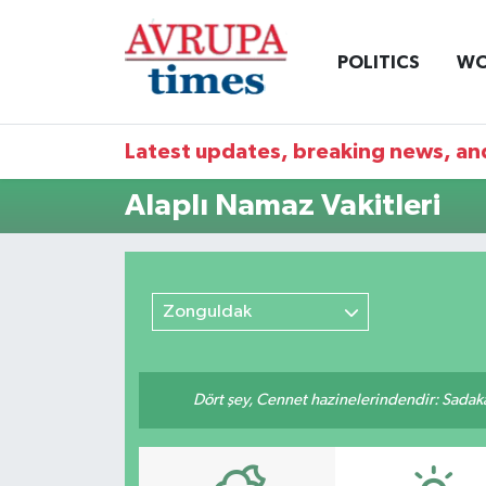
POLITICS
WO
Nöbetçi Eczaneler
Hava Durumu
Latest updates, breaking news, and
Namaz Vakitleri
Alaplı Namaz Vakitleri
Trafik Durumu
Süper Lig Puan Durumu ve Fikstür
Zonguldak
Tüm Manşetler
Dört şey, Cennet hazinelerindendir: Sadakay
Son Dakika Haberleri
Haber Arşivi