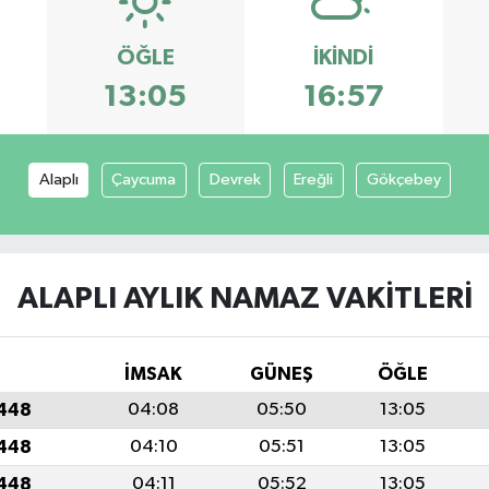
ÖĞLE
İKINDI
13:05
16:57
Alaplı
Çaycuma
Devrek
Ereğli
Gökçebey
ALAPLI AYLIK NAMAZ VAKITLERI
İMSAK
GÜNEŞ
ÖĞLE
1448
04:08
05:50
13:05
1448
04:10
05:51
13:05
1448
04:11
05:52
13:05