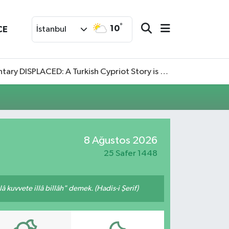
°
10
CE
İstanbul
SPLACED: A Turkish Cypriot Story is now available to watch
8 Ağustos 2026
25 Safer 1448
 kuvvete illâ billâh" demek. (Hadis-i Şerif)