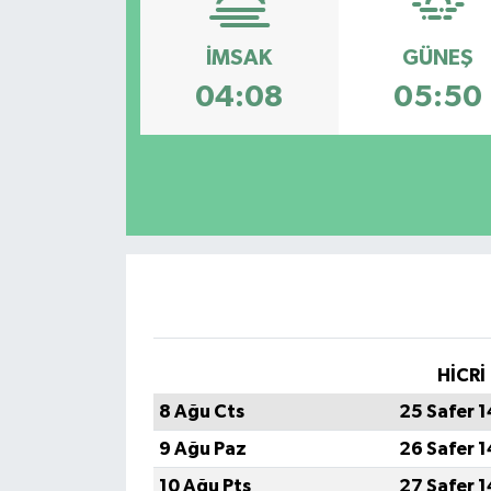
İMSAK
GÜNEŞ
04:08
05:50
HİCRİ
8 Ağu Cts
25 Safer 
9 Ağu Paz
26 Safer 
10 Ağu Pts
27 Safer 