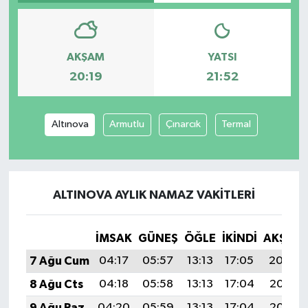
AKŞAM
YATSI
20:19
21:52
Altınova
Armutlu
Çınarcık
Termal
ALTINOVA AYLIK NAMAZ VAKITLERI
İMSAK
GÜNEŞ
ÖĞLE
İKINDI
AKŞAM
7 Ağu Cum
04:17
05:57
13:13
17:05
20:19
8 Ağu Cts
04:18
05:58
13:13
17:04
20:17
9 Ağu Paz
04:20
05:59
13:13
17:04
20:16