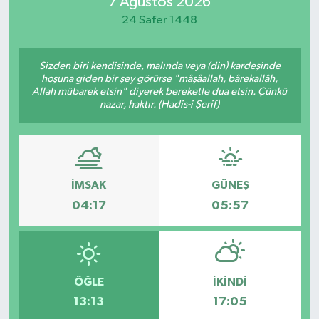
7 Ağustos 2026
24 Safer 1448
Sizden biri kendisinde, malında veya (din) kardeşinde
hoşuna giden bir şey görürse "mâşâallah, bârekallâh,
Allah mübarek etsin" diyerek bereketle dua etsin. Çünkü
nazar, haktır. (Hadis-i Şerif)
İMSAK
GÜNEŞ
04:17
05:57
ÖĞLE
İKINDI
13:13
17:05