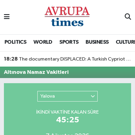
Nöbetçi Eczaneler
Hava Durumu
POLITICS
WORLD
SPORTS
BUSINESS
CULTUR
Namaz Vakitleri
18:28
The documentary DISPLACED: A Turkish Cypriot Story is now available to watch
Trafik Durumu
Altınova Namaz Vakitleri
Süper Lig Puan Durumu ve Fikstür
Yalova
Tüm Manşetler
İKINDI VAKTİNE KALAN SÜRE
Son Dakika Haberleri
45:25
Haber Arşivi