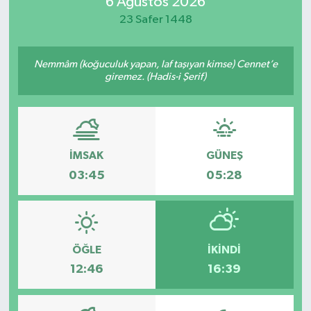
6 Ağustos 2026
23 Safer 1448
Nemmâm (koğuculuk yapan, laf taşıyan kimse) Cennet’e
giremez. (Hadis-i Şerif)
İMSAK
GÜNEŞ
03:45
05:28
ÖĞLE
İKINDI
12:46
16:39