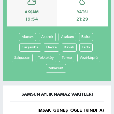
AKŞAM
YATSI
19:54
21:29
Alaçam
Asarcık
Atakum
Bafra
Çarşamba
Havza
Kavak
Ladik
Salıpazarı
Tekkeköy
Terme
Vezirköprü
Yakakent
SAMSUN AYLIK NAMAZ VAKITLERI
İMSAK
GÜNEŞ
ÖĞLE
İKINDI
AKŞA