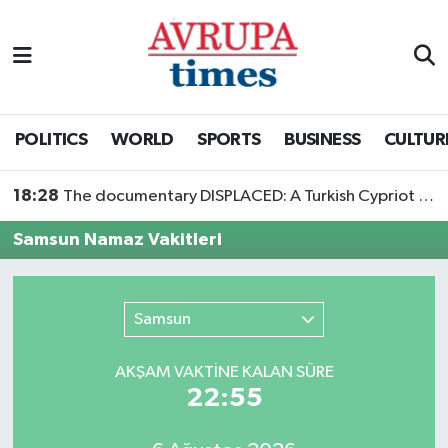
Nöbetçi Eczaneler
Hava Durumu
POLITICS
WORLD
SPORTS
BUSINESS
CULTUR
Namaz Vakitleri
18:28
The documentary DISPLACED: A Turkish Cypriot Story is now available to watch
Trafik Durumu
Samsun Namaz Vakitleri
Süper Lig Puan Durumu ve Fikstür
Samsun
Tüm Manşetler
AKŞAM VAKTİNE KALAN SÜRE
Son Dakika Haberleri
22:55
Haber Arşivi