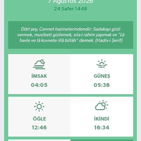
7 Ağustos 2026
24 Safer 1448
Dört şey, Cennet hazinelerindendir: Sadakayı gizli
vermek, musibeti gizlemek, sıla-i rahim yapmak ve "Lâ
havle ve lâ kuvvete illâ billâh" demek. (Hadis-i Şerif)
İMSAK
GÜNEŞ
04:05
05:38
ÖĞLE
İKINDI
12:46
16:34