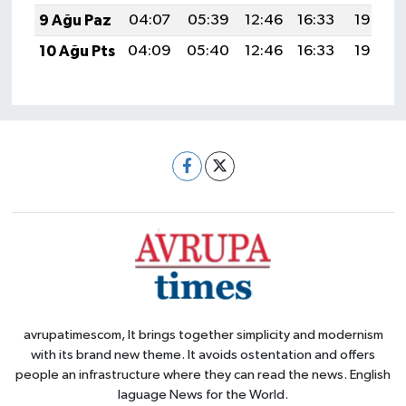
9 Ağu Paz
04:07
05:39
12:46
16:33
19:43
10 Ağu Pts
04:09
05:40
12:46
16:33
19:42
avrupatimescom, It brings together simplicity and modernism
with its brand new theme. It avoids ostentation and offers
people an infrastructure where they can read the news. English
laguage News for the World.