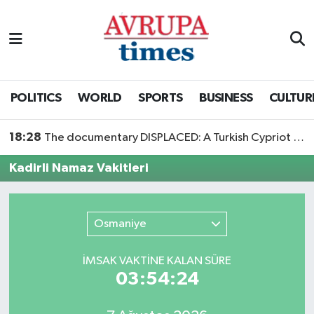
Nöbetçi Eczaneler
Hava Durumu
POLITICS
WORLD
SPORTS
BUSINESS
CULTUR
Namaz Vakitleri
18:28
The documentary DISPLACED: A Turkish Cypriot Story is now available to watch
Trafik Durumu
Kadirli Namaz Vakitleri
Süper Lig Puan Durumu ve Fikstür
Osmaniye
Tüm Manşetler
İMSAK VAKTİNE KALAN SÜRE
Son Dakika Haberleri
03:54:24
Haber Arşivi