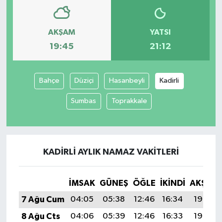
AKŞAM
YATSI
19:45
21:12
Bahçe
Düziçi
Hasanbeyli
Kadirli
Sumbas
Toprakkale
KADIRLI AYLIK NAMAZ VAKITLERI
İMSAK
GÜNEŞ
ÖĞLE
İKINDI
AKŞAM
7 Ağu Cum
04:05
05:38
12:46
16:34
19:45
8 Ağu Cts
04:06
05:39
12:46
16:33
19:44