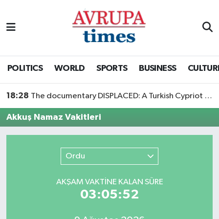
Nöbetçi Eczaneler
Hava Durumu
POLITICS
WORLD
SPORTS
BUSINESS
CULTUR
Namaz Vakitleri
18:28
The documentary DISPLACED: A Turkish Cypriot Story is now available to watch
Trafik Durumu
Akkuş Namaz Vakitleri
Süper Lig Puan Durumu ve Fikstür
Ordu
Tüm Manşetler
AKŞAM VAKTİNE KALAN SÜRE
Son Dakika Haberleri
03:05:52
Haber Arşivi