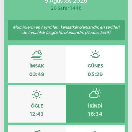
9 Ağustos 2026
26 Safer 1448
Müminlerin en hayırlıları, kanaatkâr olanlarıdır, en şerlileri
de tamahkâr (açgözlü) olanlarıdır. (Hadis-i Şerif)
İMSAK
GÜNEŞ
03:49
05:29
ÖĞLE
İKINDI
12:43
16:34