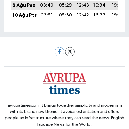
9 Ağu Paz
03:49
05:29
12:43
16:34
19:46
10 Ağu Pts
03:51
05:30
12:42
16:33
19:45
avrupatimescom, It brings together simplicity and modernism
with its brand new theme. It avoids ostentation and offers
people an infrastructure where they can read the news. English
laguage News for the World.