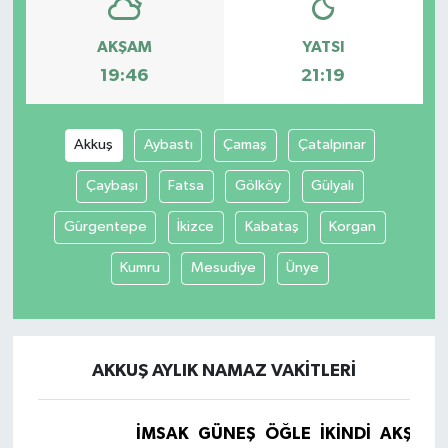
AKŞAM
YATSI
19:46
21:19
Akkuş
Aybastı
Çamaş
Çatalpınar
Çaybaşı
Fatsa
Gölköy
Gülyalı
Gürgentepe
İkizce
Kabataş
Korgan
Kumru
Mesudiye
Ünye
AKKUŞ AYLIK NAMAZ VAKITLERI
İMSAK
GÜNEŞ
ÖĞLE
İKINDI
AKŞAM