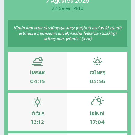
7 Ağustos 2026
24 Safer 1448
Kimin ilmi artar da dünyaya karşı (rağbeti azalarak) zühdü
artmazsa o kimsenin ancak Allâhü Teâlâ’dan uzaklığı
artmış olur. (Hadis-i Şerif)
İMSAK
GÜNEŞ
04:15
05:56
ÖĞLE
İKINDI
13:12
17:04