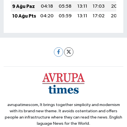
9 Ağu Paz
04:18
05:58
13:11
17:03
20:15
10 Ağu Pts
04:20
05:59
13:11
17:02
20:14
avrupatimescom, It brings together simplicity and modernism
with its brand new theme. It avoids ostentation and offers
people an infrastructure where they can read the news. English
laguage News for the World.