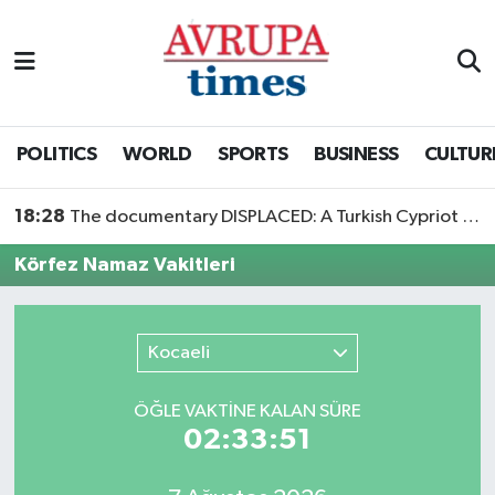
Nöbetçi Eczaneler
Hava Durumu
POLITICS
WORLD
SPORTS
BUSINESS
CULTUR
Namaz Vakitleri
18:28
The documentary DISPLACED: A Turkish Cypriot Story is now available to watch
Trafik Durumu
Körfez Namaz Vakitleri
Süper Lig Puan Durumu ve Fikstür
Kocaeli
Tüm Manşetler
ÖĞLE VAKTİNE KALAN SÜRE
Son Dakika Haberleri
02:33:51
Haber Arşivi