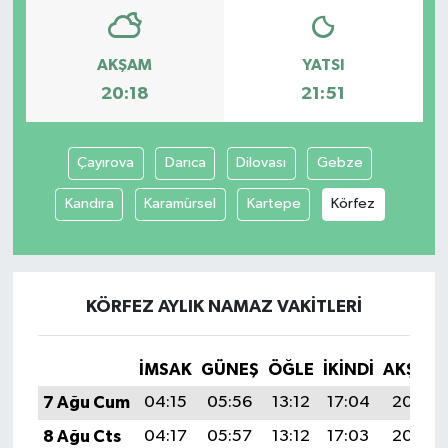
AKŞAM
YATSI
20:18
21:51
Çayırova
Darıca
Dilovası
Gebze
Kandıra
Karamürsel
Kartepe
Körfez
KÖRFEZ AYLIK NAMAZ VAKITLERI
İMSAK
GÜNEŞ
ÖĞLE
İKINDI
AKŞAM
7 Ağu Cum
04:15
05:56
13:12
17:04
20:18
8 Ağu Cts
04:17
05:57
13:12
17:03
20:16