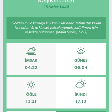
8 Ağustos 2026
25 Safer 1448
Gördün mü o kimseyi ki: Dini inkâr eder. Yetimi itip kakan
işte odur. Ve (o kimse) yoksula yemek yedirilmesi için
teşvikte bulunmaz. (Mâûn Sûresi, 1-2-3)
İMSAK
GÜNEŞ
04:22
06:04
ÖĞLE
İKINDI
13:21
17:13