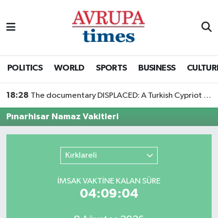
Nöbetçi Eczaneler
Hava Durumu
POLITICS
WORLD
SPORTS
BUSINESS
CULTUR
Namaz Vakitleri
18:28
The documentary DISPLACED: A Turkish Cypriot Story is now available to watch
Trafik Durumu
Pınarhisar Namaz Vakitleri
Süper Lig Puan Durumu ve Fikstür
Kırklareli
Tüm Manşetler
İMSAK VAKTİNE KALAN SÜRE
Son Dakika Haberleri
04:09:04
Haber Arşivi