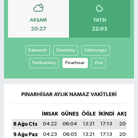
AKŞAM
YATSI
20:27
22:03
Babaeski
Demirköy
Lüleburgaz
Pehlivanköy
Pınarhisar
Vize
PINARHISAR AYLIK NAMAZ VAKITLERI
İMSAK
GÜNEŞ
ÖĞLE
İKINDI
AKŞAM
8 Ağu Cts
04:22
06:04
13:21
17:13
20:27
9 Ağu Paz
04:23
06:05
13:21
17:13
20:26