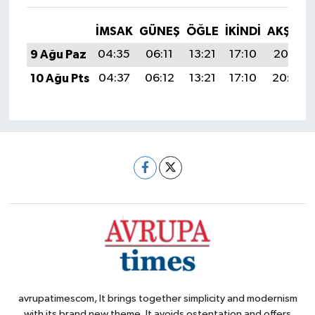
İMSAK
GÜNEŞ
ÖĞLE
İKINDI
AKŞAM
9 Ağu Paz
04:35
06:11
13:21
17:10
20:21
10 Ağu Pts
04:37
06:12
13:21
17:10
20:20
avrupatimescom, It brings together simplicity and modernism
with its brand new theme. It avoids ostentation and offers