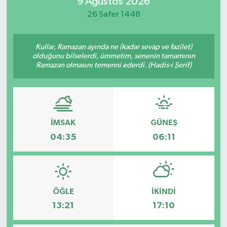
9 Ağustos 2026
26 Safer 1448
Kullar, Ramazan ayında ne (kadar sevap ve fazilet)
olduğunu bilselerdi, ümmetim, senenin tamamının
Ramazan olmasını temenni ederdi. (Hadis-i Şerif)
İMSAK
GÜNEŞ
04:35
06:11
ÖĞLE
İKINDI
13:21
17:10