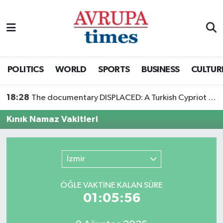
Nöbetçi Eczaneler
Hava Durumu
POLITICS
WORLD
SPORTS
BUSINESS
CULTUR
Namaz Vakitleri
18:28
The documentary DISPLACED: A Turkish Cypriot Story is now available to watch
Trafik Durumu
Kınık Namaz Vakitleri
Süper Lig Puan Durumu ve Fikstür
İzmir
Tüm Manşetler
ÖĞLE VAKTİNE KALAN SÜRE
Son Dakika Haberleri
01:05:56
Haber Arşivi