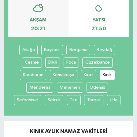
AKŞAM
YATSI
20:21
21:50
Aliağa
Bayındır
Bergama
Beydağ
Çeşme
Dikili
Foça
Güzelbahçe
Karaburun
Kemalpaşa
Kiraz
Kınık
Menderes
Menemen
Ödemiş
Seferihisar
Selçuk
Tire
Torbalı
Urla
KINIK AYLIK NAMAZ VAKITLERI