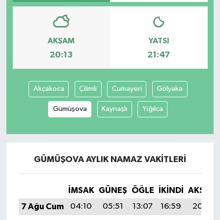
AKŞAM
YATSI
20:13
21:47
Akçakoca
Çilimli
Cumayeri
Gölyaka
Gümüşova
Kaynaşlı
Yığılca
GÜMÜŞOVA AYLIK NAMAZ VAKITLERI
İMSAK
GÜNEŞ
ÖĞLE
İKINDI
AKŞAM
7 Ağu Cum
04:10
05:51
13:07
16:59
20:13