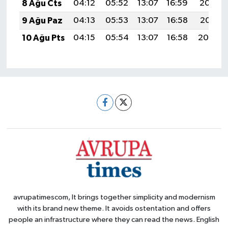
8 Ağu Cts
04:12
05:52
13:07
16:59
20:12
9 Ağu Paz
04:13
05:53
13:07
16:58
20:11
10 Ağu Pts
04:15
05:54
13:07
16:58
20:09
avrupatimescom, It brings together simplicity and modernism
with its brand new theme. It avoids ostentation and offers
people an infrastructure where they can read the news. English