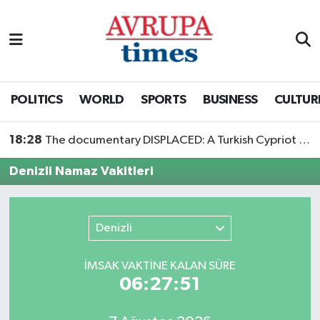
Nöbetçi Eczaneler
Hava Durumu
POLITICS
WORLD
SPORTS
BUSINESS
CULTUR
Namaz Vakitleri
18:28
The documentary DISPLACED: A Turkish Cypriot Story is now available to watch
Trafik Durumu
Denizli Namaz Vakitleri
Süper Lig Puan Durumu ve Fikstür
Denizli
Tüm Manşetler
İMSAK VAKTİNE KALAN SÜRE
Son Dakika Haberleri
06:27:51
Haber Arşivi