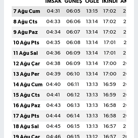
İMSAK
GÜNEŞ
ÖĞLE
İKINDI
AKŞA
7 Ağu Cum
04:31
06:05
13:15
17:02
20:14
8 Ağu Cts
04:33
06:06
13:14
17:02
20:13
9 Ağu Paz
04:34
06:07
13:14
17:02
20:12
10 Ağu Pts
04:35
06:08
13:14
17:01
20:11
11 Ağu Sal
04:36
06:09
13:14
17:01
20:10
12 Ağu Çar
04:38
06:09
13:14
17:00
20:08
13 Ağu Per
04:39
06:10
13:14
17:00
20:07
14 Ağu Cum
04:40
06:11
13:13
16:59
20:06
15 Ağu Cts
04:41
06:12
13:13
16:59
20:05
16 Ağu Paz
04:43
06:13
13:13
16:58
20:03
17 Ağu Pts
04:44
06:14
13:13
16:58
20:02
18 Ağu Sal
04:45
06:15
13:13
16:57
20:01
19 Ağu Çar
04:46
06:15
13:12
16:57
20:00