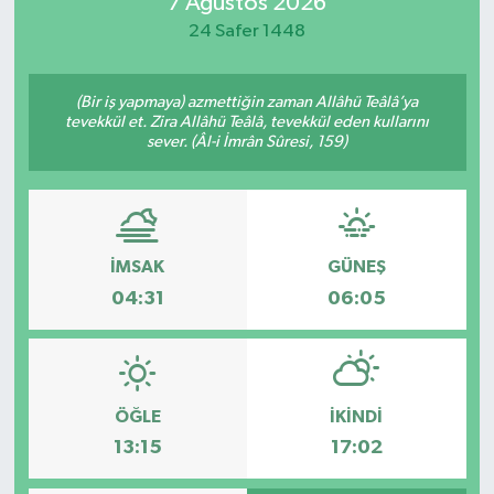
7 Ağustos 2026
24 Safer 1448
(Bir iş yapmaya) azmettiğin zaman Allâhü Teâlâ’ya
tevekkül et. Zira Allâhü Teâlâ, tevekkül eden kullarını
sever. (Âl-i İmrân Sûresi, 159)
İMSAK
GÜNEŞ
04:31
06:05
ÖĞLE
İKINDI
13:15
17:02