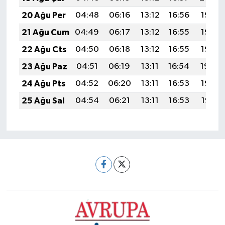
20 Ağu Per
04:48
06:16
13:12
16:56
19:58
21 Ağu Cum
04:49
06:17
13:12
16:55
19:57
22 Ağu Cts
04:50
06:18
13:12
16:55
19:56
23 Ağu Paz
04:51
06:19
13:11
16:54
19:54
24 Ağu Pts
04:52
06:20
13:11
16:53
19:53
25 Ağu Sal
04:54
06:21
13:11
16:53
19:51