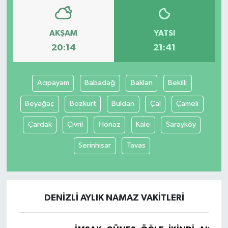
AKŞAM
YATSI
20:14
21:41
Acıpayam
Babadağ
Baklan
Bekilli
Beyağaç
Bozkurt
Buldan
Çal
Çameli
Çardak
Çivril
Honaz
Kale
Sarayköy
Serinhisar
Tavas
DENIZLI AYLIK NAMAZ VAKITLERI