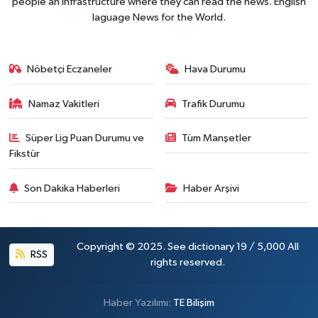
people an infrastructure where they can read the news. English
laguage News for the World.
Nöbetçi Eczaneler
Hava Durumu
Namaz Vakitleri
Trafik Durumu
Süper Lig Puan Durumu ve
Tüm Manşetler
Fikstür
Son Dakika Haberleri
Haber Arşivi
Copyright © 2025. See dictionary 19 / 5,000 All
RSS
rights reserved.
Haber Yazılımı:
TE Bilişim