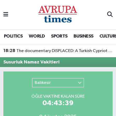
Nöbetçi Eczaneler
Hava Durumu
POLITICS
WORLD
SPORTS
BUSINESS
CULTUR
Namaz Vakitleri
18:28
The documentary DISPLACED: A Turkish Cypriot Story is now available to watch
Trafik Durumu
Susurluk Namaz Vakitleri
Süper Lig Puan Durumu ve Fikstür
Balıkesir
Tüm Manşetler
ÖĞLE VAKTİNE KALAN SÜRE
Son Dakika Haberleri
04:43:39
Haber Arşivi