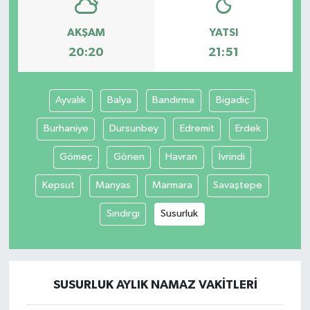
AKŞAM
YATSI
20:20
21:51
Ayvalık
Balya
Bandırma
Bigadiç
Burhaniye
Dursunbey
Edremit
Erdek
Gömeç
Gönen
Havran
İvrindi
Kepsut
Manyas
Marmara
Savaştepe
Sındırgı
Susurluk
SUSURLUK AYLIK NAMAZ VAKITLERI