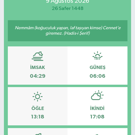
9 Ağustos 2026
26 Safer 1448
Nemmâm (koğuculuk yapan, laf taşıyan kimse) Cennet’e
giremez. (Hadis-i Şerif)
İMSAK
GÜNEŞ
04:29
06:06
ÖĞLE
İKINDI
13:18
17:08