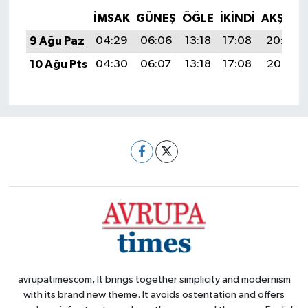
İMSAK
GÜNEŞ
ÖĞLE
İKINDI
AKŞAM
9 Ağu Paz
04:29
06:06
13:18
17:08
20:20
10 Ağu Pts
04:30
06:07
13:18
17:08
20:19
avrupatimescom, It brings together simplicity and modernism
with its brand new theme. It avoids ostentation and offers