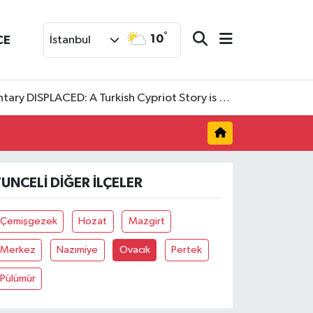
°
10
CE
İstanbul
SPLACED: A Turkish Cypriot Story is now available to watch
TUNCELI DIĞER İLÇELER
Çemişgezek
Hozat
Mazgirt
Merkez
Nazımiye
Ovacık
Pertek
Pülümür