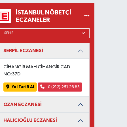
İSTANBUL NÖBETÇI
ECZANELER
SERPİL ECZANESİ
CİHANGİR MAH.CİHANGİR CAD.
NO:37D
Yol Tarifi Al
0 (212) 251 26 83
OZAN ECZANESİ
HALICIOĞLU ECZANESİ