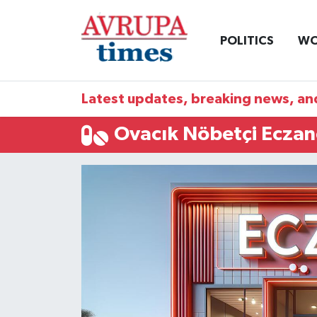
POLITICS
WO
Nöbetçi Eczaneler
Hava Durumu
Latest updates, breaking news, and
Namaz Vakitleri
Ovacık Nöbetçi Eczan
Trafik Durumu
Süper Lig Puan Durumu ve Fikstür
Tüm Manşetler
Son Dakika Haberleri
Haber Arşivi