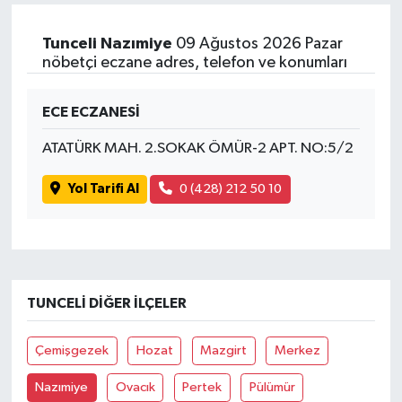
Tunceli Nazımiye
09 Ağustos 2026 Pazar
nöbetçi eczane adres, telefon ve konumları
ECE ECZANESİ
ATATÜRK MAH. 2.SOKAK ÖMÜR-2 APT. NO:5/2
Yol Tarifi Al
0 (428) 212 50 10
TUNCELI DIĞER İLÇELER
Çemişgezek
Hozat
Mazgirt
Merkez
Nazımiye
Ovacık
Pertek
Pülümür