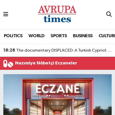
Nöbetçi Eczaneler
Hava Durumu
POLITICS
WORLD
SPORTS
BUSINESS
CULTUR
Namaz Vakitleri
18:28
The documentary DISPLACED: A Turkish Cypriot Story is now available to watch
Trafik Durumu
Nazımiye Nöbetçi Eczaneler
Süper Lig Puan Durumu ve Fikstür
Tüm Manşetler
Son Dakika Haberleri
Haber Arşivi