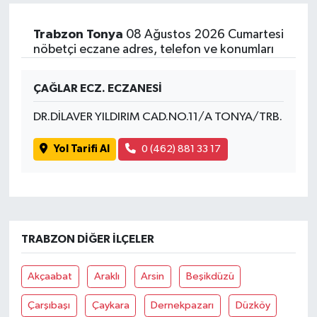
Trabzon Tonya
08 Ağustos 2026 Cumartesi
nöbetçi eczane adres, telefon ve konumları
ÇAĞLAR ECZ. ECZANESİ
DR.DİLAVER YILDIRIM CAD.NO.11/A TONYA/TRB.
Yol Tarifi Al
0 (462) 881 33 17
TRABZON DIĞER İLÇELER
Akçaabat
Araklı
Arsin
Beşikdüzü
Çarşıbaşı
Çaykara
Dernekpazarı
Düzköy