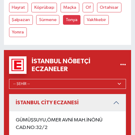
Hayrat
Köprübaşı
Maçka
Of
Ortahisar
Şalpazarı
Sürmene
Tonya
Vakfıkebir
Yomra
İSTANBUL NÖBETÇI
ECZANELER
İSTANBUL CİTY ECZANESİ
GÜMÜŞSUYU,ÖMER AVNİ MAH.İNÖNÜ
CAD.NO:32/2