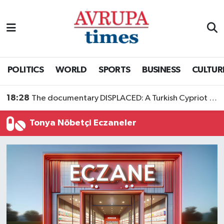
Nöbetçi Eczaneler
Hava Durumu
POLITICS
WORLD
SPORTS
BUSINESS
CULTUR
Namaz Vakitleri
18:28
The documentary DISPLACED: A Turkish Cypriot Story is now available to watch
Trafik Durumu
Tonya Nöbetçi Eczaneler
Süper Lig Puan Durumu ve Fikstür
Tüm Manşetler
Son Dakika Haberleri
Haber Arşivi