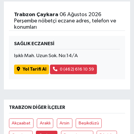
Trabzon Çaykara
06 Ağustos 2026
Perşembe nöbetçi eczane adres, telefon ve
konumları
SAĞLIK ECZANESİ
Işıklı Mah. Uzun Sok. No:14/A
Yol Tarifi Al
0 (462) 616 10 59
TRABZON DIĞER İLÇELER
Akçaabat
Araklı
Arsin
Beşikdüzü