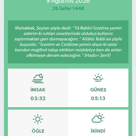
9 Ağustos 2026
26 Safer 1448
Muhakkak, Şeytan şöyle dedi: "Yâ Rabbi! İzzetine yemin
ederim ki ruhları cesetlerinde oldukça kullarını
saptırmaktan geri durmayacağım." Allâhü Teâlâ ise şöyle
buyurdu: "İzzetim ve Celâlime yemin olsun ki onlar
benden mağfiret talep ettikleri müddetçe ben de onları
affetmeye devam edeceğim." (Hadis-i Şerif)
İMSAK
GÜNEŞ
03:32
05:13
ÖĞLE
İKINDI