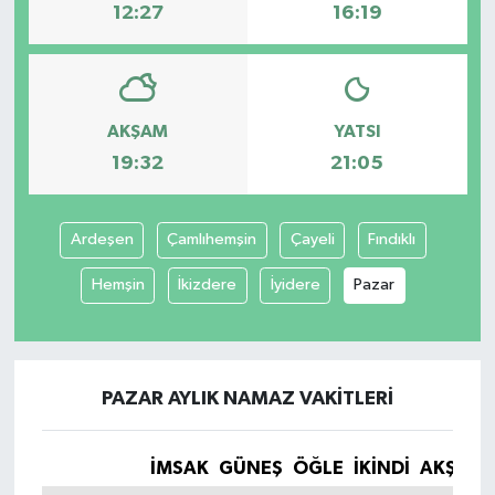
12:27
16:19
AKŞAM
YATSI
19:32
21:05
Ardeşen
Çamlıhemşin
Çayeli
Fındıklı
Hemşin
İkizdere
İyidere
Pazar
PAZAR AYLIK NAMAZ VAKITLERI
İMSAK
GÜNEŞ
ÖĞLE
İKINDI
AKŞAM