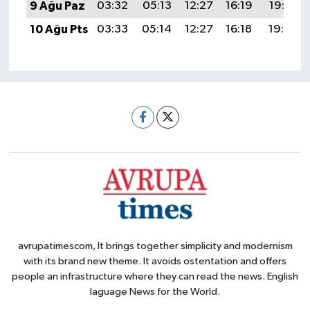
9 Ağu Paz
03:32
05:13
12:27
16:19
19:32
10 Ağu Pts
03:33
05:14
12:27
16:18
19:30
avrupatimescom, It brings together simplicity and modernism
with its brand new theme. It avoids ostentation and offers
people an infrastructure where they can read the news. English
laguage News for the World.