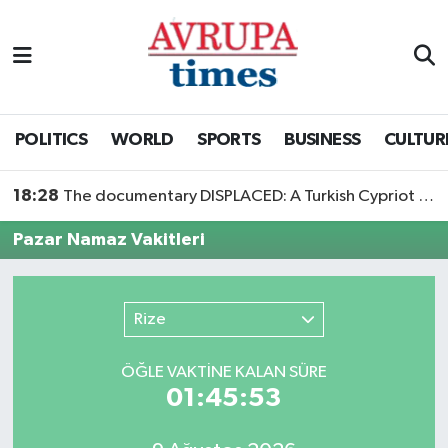
Nöbetçi Eczaneler
Hava Durumu
POLITICS
WORLD
SPORTS
BUSINESS
CULTUR
Namaz Vakitleri
18:28
The documentary DISPLACED: A Turkish Cypriot Story is now available to watch
Trafik Durumu
Pazar Namaz Vakitleri
Süper Lig Puan Durumu ve Fikstür
Rize
Tüm Manşetler
ÖĞLE VAKTİNE KALAN SÜRE
Son Dakika Haberleri
01:45:53
Haber Arşivi