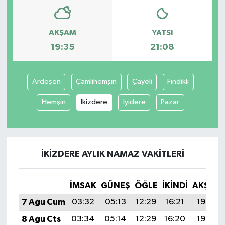
AKŞAM
YATSI
19:35
21:08
Ardeşen
Çamlıhemşin
Çayeli
Fındıklı
Hemşin
İkizdere
İyidere
Pazar
İKIZDERE AYLIK NAMAZ VAKITLERI
İMSAK
GÜNEŞ
ÖĞLE
İKINDI
AKŞAM
7 Ağu Cum
03:32
05:13
12:29
16:21
19:35
8 Ağu Cts
03:34
05:14
12:29
16:20
19:33