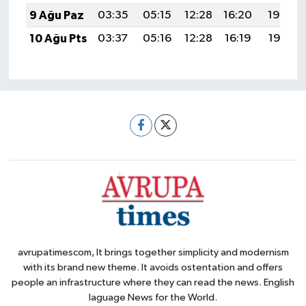
9 Ağu Paz
03:35
05:15
12:28
16:20
19:32
10 Ağu Pts
03:37
05:16
12:28
16:19
19:31
avrupatimescom, It brings together simplicity and modernism
with its brand new theme. It avoids ostentation and offers
people an infrastructure where they can read the news. English
laguage News for the World.