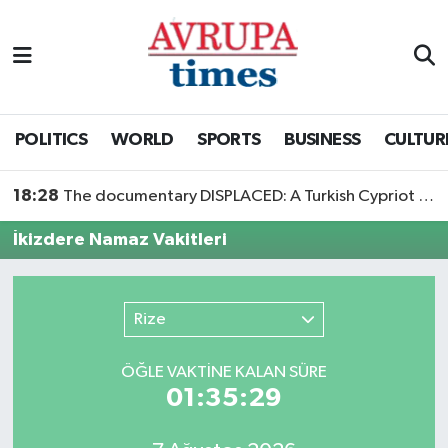
Nöbetçi Eczaneler
Hava Durumu
POLITICS
WORLD
SPORTS
BUSINESS
CULTUR
Namaz Vakitleri
18:28
The documentary DISPLACED: A Turkish Cypriot Story is now available to watch
Trafik Durumu
İkizdere Namaz Vakitleri
Süper Lig Puan Durumu ve Fikstür
Rize
Tüm Manşetler
ÖĞLE VAKTİNE KALAN SÜRE
Son Dakika Haberleri
01:35:29
Haber Arşivi