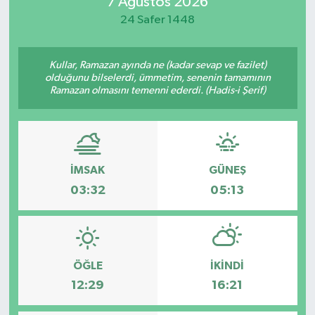
7 Ağustos 2026
24 Safer 1448
Kullar, Ramazan ayında ne (kadar sevap ve fazilet)
olduğunu bilselerdi, ümmetim, senenin tamamının
Ramazan olmasını temenni ederdi. (Hadis-i Şerif)
İMSAK
GÜNEŞ
03:32
05:13
ÖĞLE
İKINDI
12:29
16:21