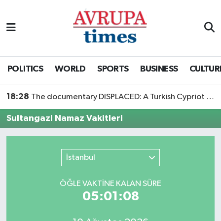
Nöbetçi Eczaneler
Hava Durumu
POLITICS
WORLD
SPORTS
BUSINESS
CULTUR
Namaz Vakitleri
18:28
The documentary DISPLACED: A Turkish Cypriot Story is now available to watch
Trafik Durumu
Sultangazi Namaz Vakitleri
Süper Lig Puan Durumu ve Fikstür
İstanbul
Tüm Manşetler
ÖĞLE VAKTİNE KALAN SÜRE
Son Dakika Haberleri
05:01:08
Haber Arşivi