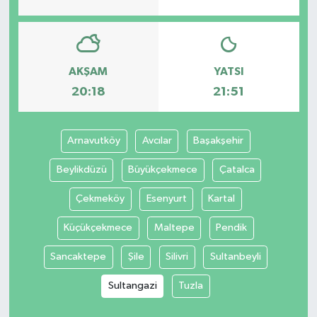
AKŞAM
YATSI
20:18
21:51
Arnavutköy
Avcılar
Başakşehir
Beylikdüzü
Büyükçekmece
Çatalca
Çekmeköy
Esenyurt
Kartal
Küçükçekmece
Maltepe
Pendik
Sancaktepe
Şile
Silivri
Sultanbeyli
Sultangazi
Tuzla