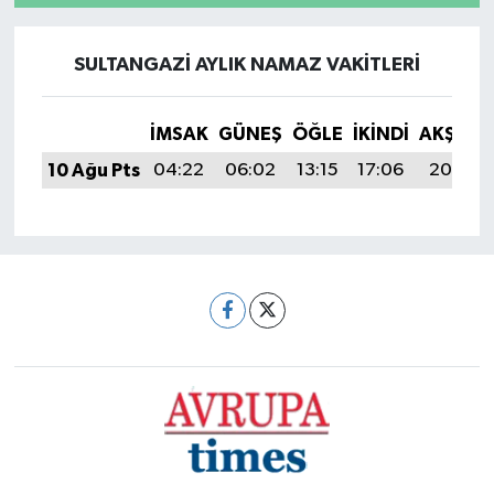
SULTANGAZI AYLIK NAMAZ VAKITLERI
İMSAK
GÜNEŞ
ÖĞLE
İKINDI
AKŞAM
10 Ağu Pts
04:22
06:02
13:15
17:06
20:18