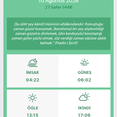
10 Ağustos 2026
27 Safer 1448
(Şu dört şey kâmil) müminin ahlâkındandır: Konuştuğu
zaman güzel konuşmak, (kendisine) bir şey söylenildiği
zaman güzelce dinlemek, (din kardeşiyle) karşılaştığı
zaman güler yüzlü olmak, söz verdiği zaman sözüne sâdık
kalmak.” (Hadis-i Şerif)
İMSAK
GÜNEŞ
04:22
06:02
ÖĞLE
İKINDI
13:15
17:06