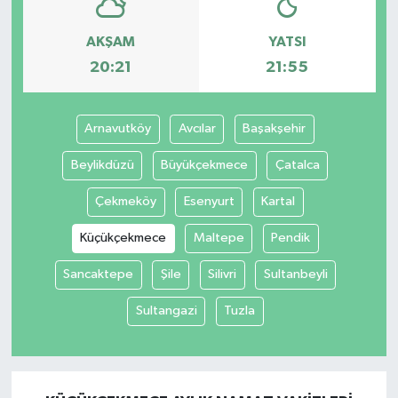
AKŞAM
YATSI
20:21
21:55
Arnavutköy
Avcılar
Başakşehir
Beylikdüzü
Büyükçekmece
Çatalca
Çekmeköy
Esenyurt
Kartal
Küçükçekmece
Maltepe
Pendik
Sancaktepe
Şile
Silivri
Sultanbeyli
Sultangazi
Tuzla