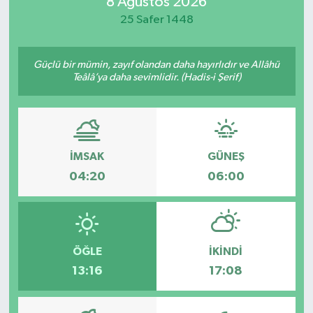
8 Ağustos 2026
25 Safer 1448
Güçlü bir mümin, zayıf olandan daha hayırlıdır ve Allâhü
Teâlâ’ya daha sevimlidir. (Hadis-i Şerif)
İMSAK
GÜNEŞ
04:20
06:00
ÖĞLE
İKINDI
13:16
17:08