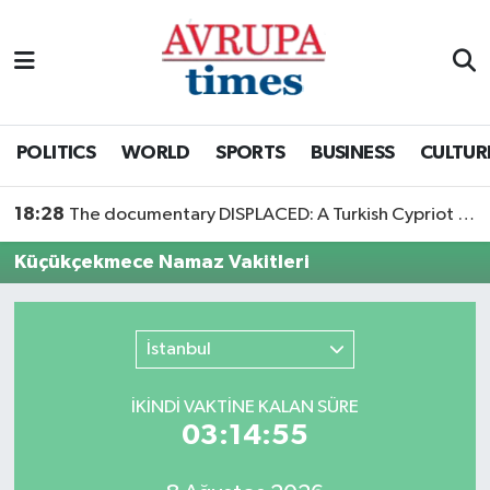
Nöbetçi Eczaneler
Hava Durumu
POLITICS
WORLD
SPORTS
BUSINESS
CULTUR
Namaz Vakitleri
18:28
The documentary DISPLACED: A Turkish Cypriot Story is now available to watch
Trafik Durumu
Küçükçekmece Namaz Vakitleri
Süper Lig Puan Durumu ve Fikstür
İstanbul
Tüm Manşetler
İKINDI VAKTİNE KALAN SÜRE
Son Dakika Haberleri
03:14:55
Haber Arşivi