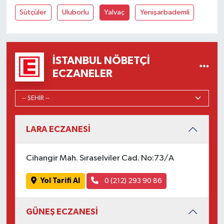
Sütçüler
Uluborlu
Yalvaç
Yenişarbademli
İSTANBUL NÖBETÇI
ECZANELER
LARA ECZANESİ
Cihangir Mah. Sıraselviler Cad. No:73/A
Yol Tarifi Al
0 (212) 293 90 86
GÜNEŞ ECZANESİ