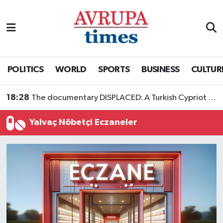
Nöbetçi Eczaneler
Hava Durumu
POLITICS
WORLD
SPORTS
BUSINESS
CULTUR
Namaz Vakitleri
18:28
The documentary DISPLACED: A Turkish Cypriot Story is now available to watch
Trafik Durumu
Yalvaç Nöbetçi Eczaneler
Süper Lig Puan Durumu ve Fikstür
Tüm Manşetler
Son Dakika Haberleri
Haber Arşivi