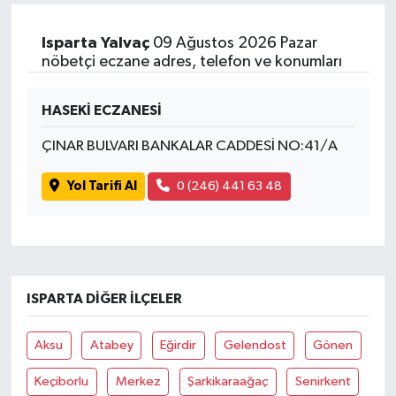
Isparta Yalvaç
09 Ağustos 2026 Pazar
nöbetçi eczane adres, telefon ve konumları
HASEKİ ECZANESİ
ÇINAR BULVARI BANKALAR CADDESİ NO:41/A
Yol Tarifi Al
0 (246) 441 63 48
ISPARTA DIĞER İLÇELER
Aksu
Atabey
Eğirdir
Gelendost
Gönen
Keçiborlu
Merkez
Şarkikaraağaç
Senirkent