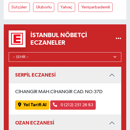
Sütçüler
Uluborlu
Yalvaç
Yenişarbademli
İSTANBUL NÖBETÇI
ECZANELER
SERPİL ECZANESİ
CİHANGİR MAH.CİHANGİR CAD. NO:37D
Yol Tarifi Al
0 (212) 251 26 83
OZAN ECZANESİ