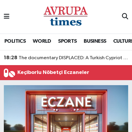
Nöbetçi Eczaneler
Hava Durumu
POLITICS
WORLD
SPORTS
BUSINESS
CULTUR
Namaz Vakitleri
18:28
The documentary DISPLACED: A Turkish Cypriot Story is now available to watch
Trafik Durumu
Keçiborlu Nöbetçi Eczaneler
Süper Lig Puan Durumu ve Fikstür
Tüm Manşetler
Son Dakika Haberleri
Haber Arşivi