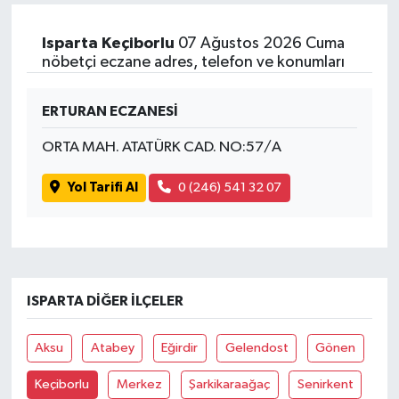
Isparta Keçiborlu
07 Ağustos 2026 Cuma
nöbetçi eczane adres, telefon ve konumları
ERTURAN ECZANESİ
ORTA MAH. ATATÜRK CAD. NO:57/A
Yol Tarifi Al
0 (246) 541 32 07
ISPARTA DIĞER İLÇELER
Aksu
Atabey
Eğirdir
Gelendost
Gönen
Keçiborlu
Merkez
Şarkikaraağaç
Senirkent