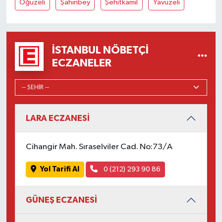
Oğuzeli
Şahinbey
Şehitkamil
Yavuzeli
İSTANBUL NÖBETÇI
ECZANELER
LARA ECZANESİ
Cihangir Mah. Sıraselviler Cad. No:73/A
Yol Tarifi Al
0 (212) 293 90 86
GÜNEŞ ECZANESİ