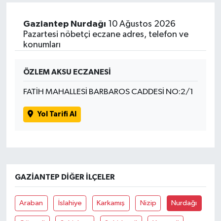
Gaziantep Nurdağı
10 Ağustos 2026
Pazartesi nöbetçi eczane adres, telefon ve
konumları
ÖZLEM AKSU ECZANESİ
FATİH MAHALLESİ BARBAROS CADDESİ NO:2/1
Yol Tarifi Al
GAZIANTEP DIĞER İLÇELER
Araban
İslahiye
Karkamış
Nizip
Nurdağı