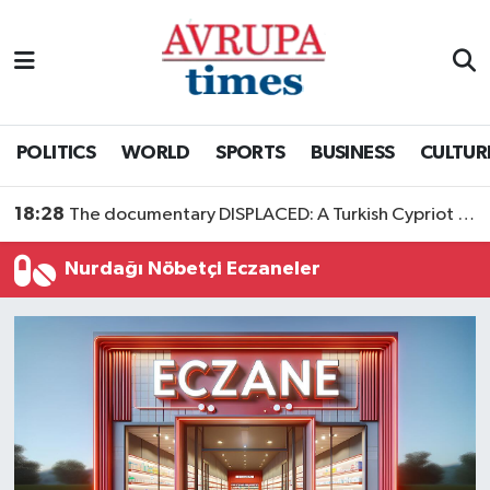
Nöbetçi Eczaneler
Hava Durumu
POLITICS
WORLD
SPORTS
BUSINESS
CULTUR
Namaz Vakitleri
18:28
The documentary DISPLACED: A Turkish Cypriot Story is now available to watch
Trafik Durumu
Nurdağı Nöbetçi Eczaneler
Süper Lig Puan Durumu ve Fikstür
Tüm Manşetler
Son Dakika Haberleri
Haber Arşivi