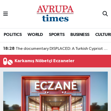
Nöbetçi Eczaneler
Hava Durumu
POLITICS
WORLD
SPORTS
BUSINESS
CULTUR
Namaz Vakitleri
18:28
The documentary DISPLACED: A Turkish Cypriot Story is now available to watch
Trafik Durumu
Karkamış Nöbetçi Eczaneler
Süper Lig Puan Durumu ve Fikstür
Tüm Manşetler
Son Dakika Haberleri
Haber Arşivi