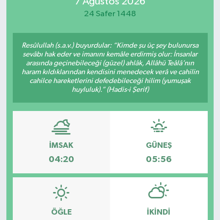
7 Ağustos 2026
24 Safer 1448
Resûlullah (s.a.v.) buyurdular: “Kimde şu üç şey bulunursa
sevâbı hak eder ve imanını kemâle erdirmiş olur: İnsanlar
arasında geçinebileceği (güzel) ahlâk, Allâhü Teâlâ’nın
haram kıldıklarından kendisini menedecek verâ ve cahilin
cahilce hareketlerini defedebileceği hilim (yumuşak
huyluluk).” (Hadis-i Şerif)
İMSAK
GÜNEŞ
04:20
05:56
ÖĞLE
İKINDI