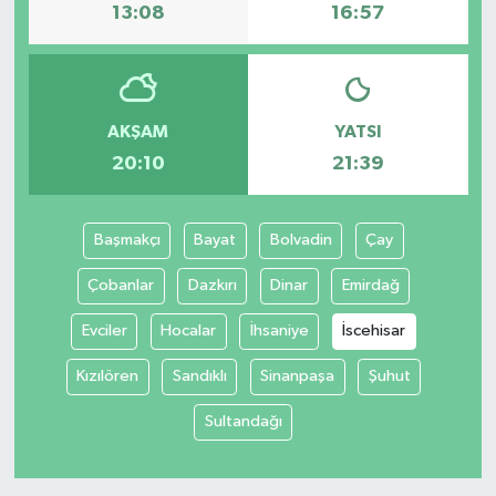
13:08
16:57
AKŞAM
YATSI
20:10
21:39
Başmakçı
Bayat
Bolvadin
Çay
Çobanlar
Dazkırı
Dinar
Emirdağ
Evciler
Hocalar
İhsaniye
İscehisar
Kızılören
Sandıklı
Sinanpaşa
Şuhut
Sultandağı