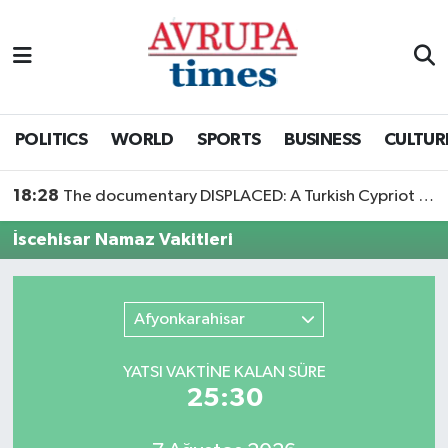
Nöbetçi Eczaneler
Hava Durumu
POLITICS
WORLD
SPORTS
BUSINESS
CULTUR
Namaz Vakitleri
18:28
The documentary DISPLACED: A Turkish Cypriot Story is now available to watch
Trafik Durumu
İscehisar Namaz Vakitleri
Süper Lig Puan Durumu ve Fikstür
Afyonkarahisar
Tüm Manşetler
YATSI VAKTİNE KALAN SÜRE
Son Dakika Haberleri
25:30
Haber Arşivi