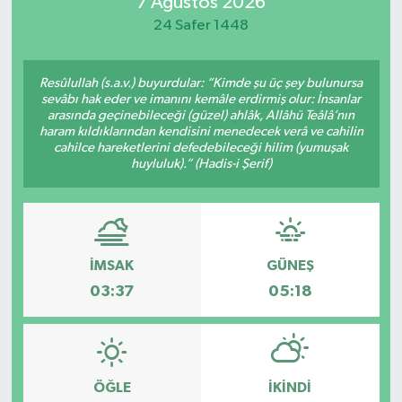
7 Ağustos 2026
24 Safer 1448
Resûlullah (s.a.v.) buyurdular: “Kimde şu üç şey bulunursa
sevâbı hak eder ve imanını kemâle erdirmiş olur: İnsanlar
arasında geçinebileceği (güzel) ahlâk, Allâhü Teâlâ’nın
haram kıldıklarından kendisini menedecek verâ ve cahilin
cahilce hareketlerini defedebileceği hilim (yumuşak
huyluluk).” (Hadis-i Şerif)
İMSAK
GÜNEŞ
03:37
05:18
ÖĞLE
İKINDI