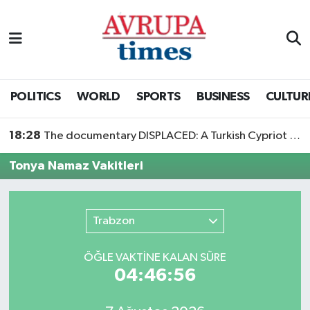
Nöbetçi Eczaneler
Hava Durumu
POLITICS
WORLD
SPORTS
BUSINESS
CULTUR
Namaz Vakitleri
18:28
The documentary DISPLACED: A Turkish Cypriot Story is now available to watch
Trafik Durumu
Tonya Namaz Vakitleri
Süper Lig Puan Durumu ve Fikstür
Trabzon
Tüm Manşetler
ÖĞLE VAKTİNE KALAN SÜRE
Son Dakika Haberleri
04:46:56
Haber Arşivi