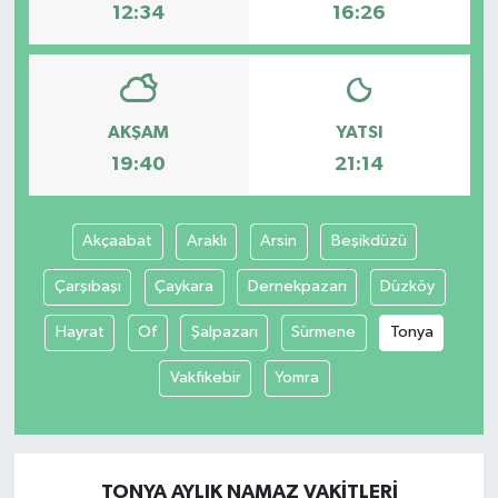
12:34
16:26
AKŞAM
YATSI
19:40
21:14
Akçaabat
Araklı
Arsin
Beşikdüzü
Çarşıbaşı
Çaykara
Dernekpazarı
Düzköy
Hayrat
Of
Şalpazarı
Sürmene
Tonya
Vakfıkebir
Yomra
TONYA AYLIK NAMAZ VAKITLERI