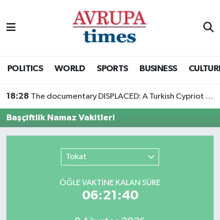
Nöbetçi Eczaneler
Hava Durumu
POLITICS
WORLD
SPORTS
BUSINESS
CULTUR
Namaz Vakitleri
18:28
The documentary DISPLACED: A Turkish Cypriot Story is now available to watch
Trafik Durumu
Başçiftlik Namaz Vakitleri
Süper Lig Puan Durumu ve Fikstür
Tokat
Tüm Manşetler
ÖĞLE VAKTİNE KALAN SÜRE
Son Dakika Haberleri
06:21:40
Haber Arşivi