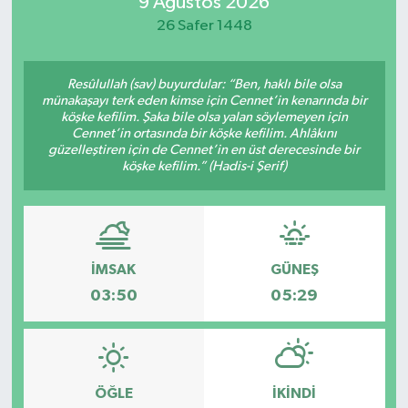
9 Ağustos 2026
26 Safer 1448
Resûlullah (sav) buyurdular: “Ben, haklı bile olsa
münakaşayı terk eden kimse için Cennet’in kenarında bir
köşke kefilim. Şaka bile olsa yalan söylemeyen için
Cennet’in ortasında bir köşke kefilim. Ahlâkını
güzelleştiren için de Cennet’in en üst derecesinde bir
köşke kefilim.” (Hadis-i Şerif)
İMSAK
GÜNEŞ
03:50
05:29
ÖĞLE
İKINDI