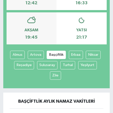
12:42
16:33
AKŞAM
YATSI
19:45
21:17
Almus
Artova
Başçiftlik
Erbaa
Niksar
Reşadiye
Sulusaray
Turhal
Yeşilyurt
Zile
BAŞÇIFTLIK AYLIK NAMAZ VAKITLERI