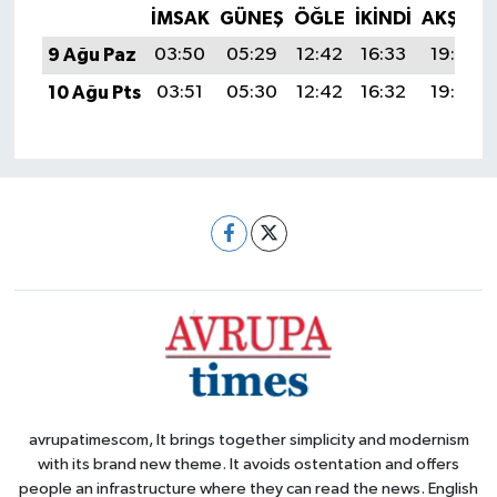
İMSAK
GÜNEŞ
ÖĞLE
İKINDI
AKŞAM
9 Ağu Paz
03:50
05:29
12:42
16:33
19:45
10 Ağu Pts
03:51
05:30
12:42
16:32
19:44
avrupatimescom, It brings together simplicity and modernism
with its brand new theme. It avoids ostentation and offers
people an infrastructure where they can read the news. English