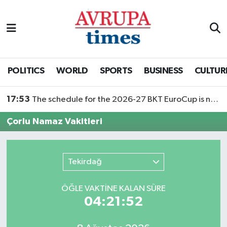
Nöbetçi Eczaneler
Hava Durumu
POLITICS
WORLD
SPORTS
BUSINESS
CULTUR
Namaz Vakitleri
17:53
The schedule for the 2026-27 BKT EuroCup is now public
Trafik Durumu
Çorlu Namaz Vakitleri
Süper Lig Puan Durumu ve Fikstür
Tekirdağ
Tüm Manşetler
ÖĞLE VAKTİNE KALAN SÜRE
Son Dakika Haberleri
04:21:52
Haber Arşivi