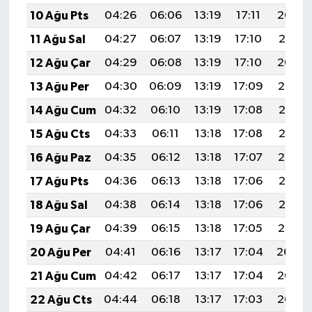
10 Ağu Pts
04:26
06:06
13:19
17:11
20:23
11 Ağu Sal
04:27
06:07
13:19
17:10
20:21
12 Ağu Çar
04:29
06:08
13:19
17:10
20:20
13 Ağu Per
04:30
06:09
13:19
17:09
20:19
14 Ağu Cum
04:32
06:10
13:19
17:08
20:17
15 Ağu Cts
04:33
06:11
13:18
17:08
20:16
16 Ağu Paz
04:35
06:12
13:18
17:07
20:14
17 Ağu Pts
04:36
06:13
13:18
17:06
20:13
18 Ağu Sal
04:38
06:14
13:18
17:06
20:12
19 Ağu Çar
04:39
06:15
13:18
17:05
20:10
20 Ağu Per
04:41
06:16
13:17
17:04
20:09
21 Ağu Cum
04:42
06:17
13:17
17:04
20:07
22 Ağu Cts
04:44
06:18
13:17
17:03
20:06