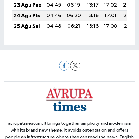
23 Ağu Paz
04:45
06:19
13:17
17:02
20:04
24 Ağu Pts
04:46
06:20
13:16
17:01
20:03
25 Ağu Sal
04:48
06:21
13:16
17:00
20:01
avrupatimescom, It brings together simplicity and modernism
with its brand new theme. It avoids ostentation and offers
people an infrastructure where they can read the news. English