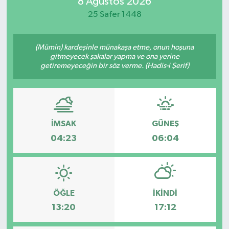
8 Ağustos 2026
25 Safer 1448
(Mümin) kardeşinle münakaşa etme, onun hoşuna
gitmeyecek şakalar yapma ve ona yerine
getiremeyeceğin bir söz verme. (Hadis-i Şerif)
İMSAK
GÜNEŞ
04:23
06:04
ÖĞLE
İKINDI
13:20
17:12