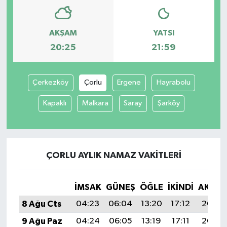
AKŞAM
YATSI
20:25
21:59
Çerkezköy
Çorlu
Ergene
Hayrabolu
Kapaklı
Malkara
Saray
Şarköy
ÇORLU AYLIK NAMAZ VAKITLERI
İMSAK
GÜNEŞ
ÖĞLE
İKINDI
AKŞA
8 Ağu Cts
04:23
06:04
13:20
17:12
20:25
9 Ağu Paz
04:24
06:05
13:19
17:11
20:24