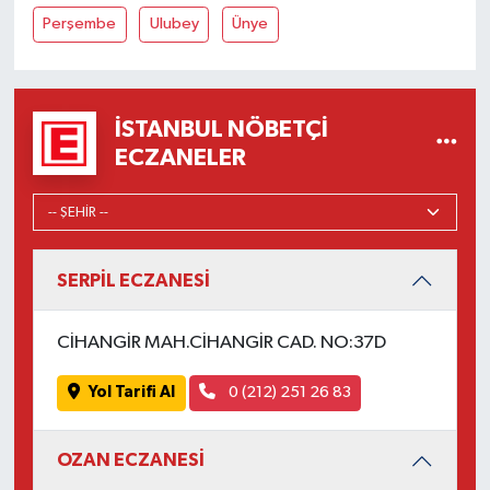
Perşembe
Ulubey
Ünye
İSTANBUL NÖBETÇI
ECZANELER
SERPİL ECZANESİ
CİHANGİR MAH.CİHANGİR CAD. NO:37D
Yol Tarifi Al
0 (212) 251 26 83
OZAN ECZANESİ