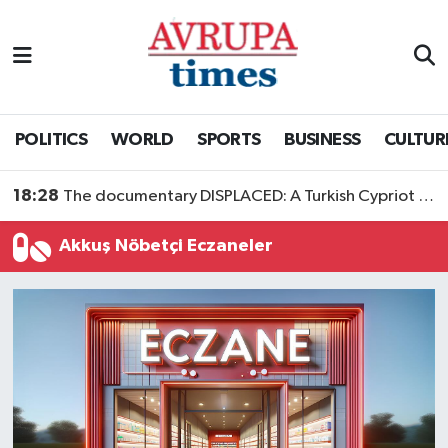
Nöbetçi Eczaneler
Hava Durumu
POLITICS
WORLD
SPORTS
BUSINESS
CULTUR
Namaz Vakitleri
18:28
The documentary DISPLACED: A Turkish Cypriot Story is now available to watch
Trafik Durumu
Akkuş Nöbetçi Eczaneler
Süper Lig Puan Durumu ve Fikstür
Tüm Manşetler
Son Dakika Haberleri
Haber Arşivi