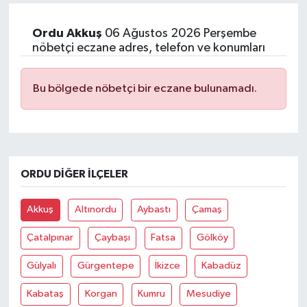
Ordu Akkuş
06 Ağustos 2026 Perşembe
nöbetçi eczane adres, telefon ve konumları
Bu bölgede nöbetçi bir eczane bulunamadı.
ORDU DIĞER İLÇELER
Akkuş
Altınordu
Aybastı
Çamaş
Çatalpınar
Çaybaşı
Fatsa
Gölköy
Gülyalı
Gürgentepe
İkizce
Kabadüz
Kabataş
Korgan
Kumru
Mesudiye