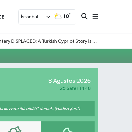
°
10
CE
İstanbul
SPLACED: A Turkish Cypriot Story is now available to watch
8 Ağustos 2026
25 Safer 1448
 kuvvete illâ billâh" demek. (Hadis-i Şerif)