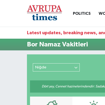
POLITICS
WO
Nöbetçi Eczaneler
Hava Durumu
Latest updates, breaking news, and
Namaz Vakitleri
Bor Namaz Vakitleri
Trafik Durumu
Süper Lig Puan Durumu ve Fikstür
Niğde
Tüm Manşetler
Dört şey, Cennet hazinelerindendir: Sadakay
Son Dakika Haberleri
Haber Arşivi