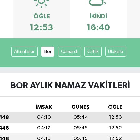
ÖĞLE
İKINDI
12:53
16:40
Altunhisar
Bor
Çamardı
Çiftlik
Ulukışla
BOR AYLIK NAMAZ VAKITLERI
İMSAK
GÜNEŞ
ÖĞLE
1448
04:10
05:44
12:53
1448
04:12
05:45
12:52
1448
04:13
05:45
12:52