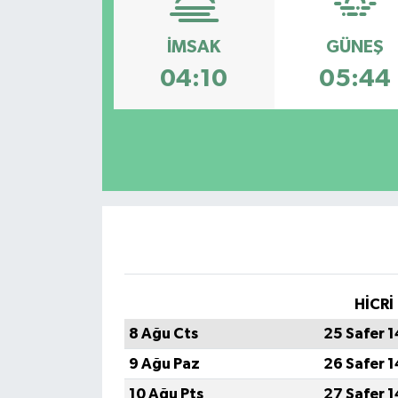
İMSAK
GÜNEŞ
04:10
05:44
HİCRİ
8 Ağu Cts
25 Safer 
9 Ağu Paz
26 Safer 
10 Ağu Pts
27 Safer 