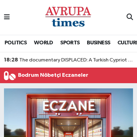
Nöbetçi Eczaneler
Hava Durumu
POLITICS
WORLD
SPORTS
BUSINESS
CULTUR
Namaz Vakitleri
18:28
The documentary DISPLACED: A Turkish Cypriot Story is now available to watch
Trafik Durumu
Bodrum Nöbetçi Eczaneler
Süper Lig Puan Durumu ve Fikstür
Tüm Manşetler
Son Dakika Haberleri
Haber Arşivi