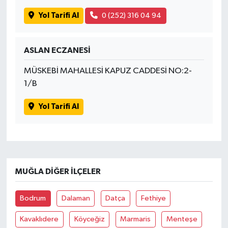
Yol Tarifi Al
0 (252) 316 04 94
ASLAN ECZANESİ
MÜSKEBİ MAHALLESİ KAPUZ CADDESİ NO:2-
1/B
Yol Tarifi Al
MUĞLA DIĞER İLÇELER
Bodrum
Dalaman
Datça
Fethiye
Kavaklıdere
Köyceğiz
Marmaris
Menteşe