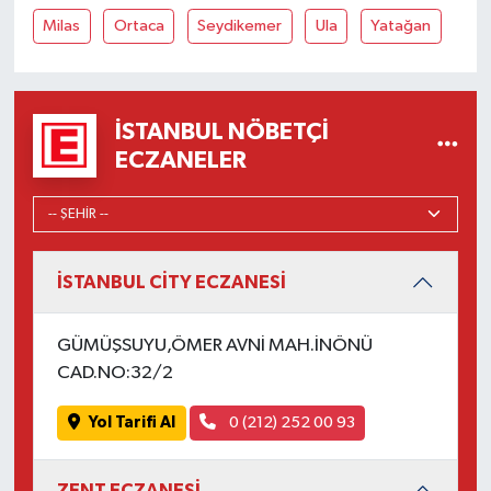
Milas
Ortaca
Seydikemer
Ula
Yatağan
İSTANBUL NÖBETÇI
ECZANELER
İSTANBUL CİTY ECZANESİ
GÜMÜŞSUYU,ÖMER AVNİ MAH.İNÖNÜ
CAD.NO:32/2
Yol Tarifi Al
0 (212) 252 00 93
ZENT ECZANESİ