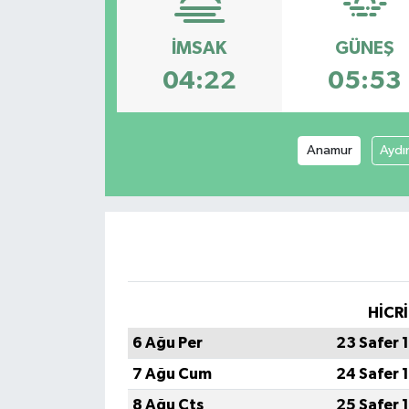
İMSAK
GÜNEŞ
04:22
05:53
Anamur
Aydı
HİCRİ
6 Ağu Per
23 Safer 
7 Ağu Cum
24 Safer 
8 Ağu Cts
25 Safer 