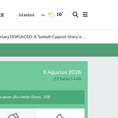
°
10
CE
İstanbul
SPLACED: A Turkish Cypriot Story is now available to watch
6 Ağustos 2026
23 Safer 1448
 sever. (Âl-i İmrân Sûresi, 159)