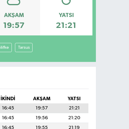
AKŞAM
YATSI
19:57
21:21
ilifke
Tarsus
İKINDI
AKŞAM
YATSI
16:45
19:57
21:21
16:45
19:56
21:20
16:45
19:55
21:19