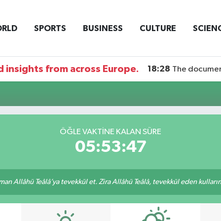
RLD
SPORTS
BUSINESS
CULTURE
SCIEN
 insights from across Europe.
18:28
The documentary DI
ÖĞLE VAKTİNE KALAN SÜRE
05:53:47
an Allâhü Teâlâ’ya tevekkül et. Zira Allâhü Teâlâ, tevekkül eden kullarını