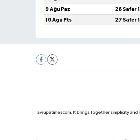
9 Ağu Paz
26 Safer 
10 Ağu Pts
27 Safer 
avrupatimescom, It brings together simplicity and