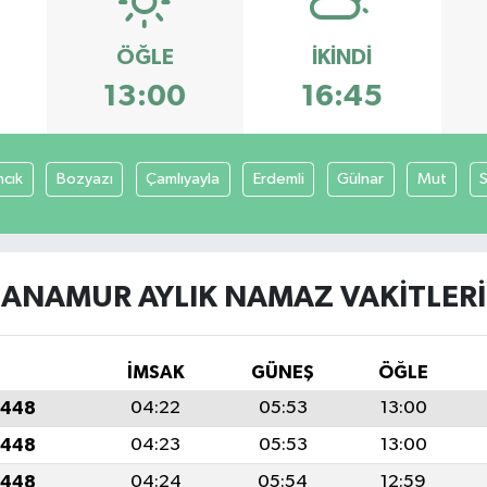
ÖĞLE
İKINDI
13:00
16:45
ncık
Bozyazı
Çamlıyayla
Erdemli
Gülnar
Mut
S
ANAMUR AYLIK NAMAZ VAKITLERI
İMSAK
GÜNEŞ
ÖĞLE
1448
04:22
05:53
13:00
1448
04:23
05:53
13:00
1448
04:24
05:54
12:59