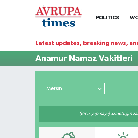
POLITICS
WO
Nöbetçi Eczaneler
Hava Durumu
Latest updates, breaking news, and
Namaz Vakitleri
Anamur Namaz Vakitleri
Trafik Durumu
Süper Lig Puan Durumu ve Fikstür
Mersin
Tüm Manşetler
(Bir iş yapmaya) azmettiğin zam
Son Dakika Haberleri
Haber Arşivi